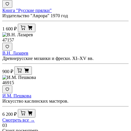
Книга "Русские прялки"
Издательство "Аврора" 1970 год
1 600
₽
47157
В.Н. Лазарев
Древнерусские мозаики и фрески. XI–XV вв.
900
₽
46915
И.М. Пешкова
Искусство каслинских мастеров.
6 200
₽
Смотреть все →
03
Стоит посмотреть