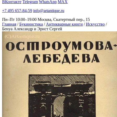
ВКонтакте
Telegram
WhatsApp
MAX
+7 495 657-84-59
info@artantique.ru
Пн–Пт 10:00–19:00
Москва, Скатертный пер., 15
Главная
/
Букинистика
/
Антикварные книги
/
Искусство
/
Бенуа Александр и Эрнст Сергей