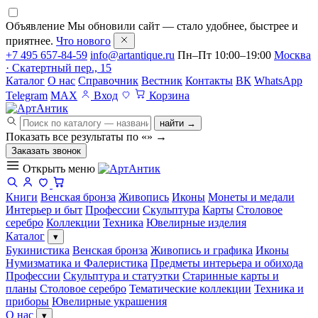
Объявление
Мы обновили сайт — стало удобнее, быстрее и
приятнее.
Что нового
+7 495 657-84-59
info@artantique.ru
Пн–Пт 10:00–19:00
Москва
· Скатертный пер., 15
Каталог
О нас
Справочник
Вестник
Контакты
ВК
WhatsApp
Telegram
MAX
Вход
Корзина
найти →
Показать все результаты по «
»
→
Заказать звонок
Открыть меню
Книги
Венская бронза
Живопись
Иконы
Монеты и медали
Интерьер и быт
Профессии
Скульптура
Карты
Столовое
серебро
Коллекции
Техника
Ювелирные изделия
Каталог
▾
Букинистика
Венская бронза
Живопись и графика
Иконы
Нумизматика и Фалеристика
Предметы интерьера и обихода
Профессии
Скульптура и статуэтки
Старинные карты и
планы
Столовое серебро
Тематические коллекции
Техника и
приборы
Ювелирные украшения
О нас
▾