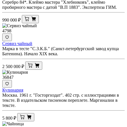
Серебро 84*. Клеймо мастера "Хлебниковъ", клеймо
пробирного мастера с датой "В.П 1883". Экспертиза ГИМ.
990 000
₽
4798
Сервиз чайный
Марка в тесте "С.З.К.Б." (Санкт-петербургский завод купца
Батенина). Начало XIX века.
2 500 000
₽
36847
Кулинария
Москва. 1961 г. "Госторгиздат". 402 стр. с иллюстрациями в
тексте. В издательском тисненом переплете. Маргиналии в
тексте.
5 800
₽