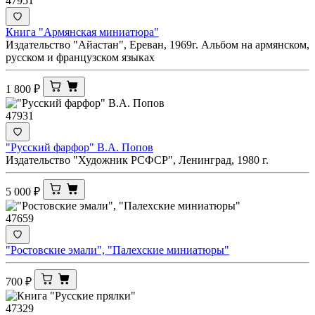
47951
Книга "Армянская миниатюра"
Издательство "Айастан", Ереван, 1969г. Альбом на армянском,
русском и французском языках
1 800
₽
47931
"Русский фарфор" В.А. Попов
Издательство "Художник РСФСР", Ленинград, 1980 г.
5 000
₽
47659
"Ростовские эмали", "Палехские миниатюры"
700
₽
47329