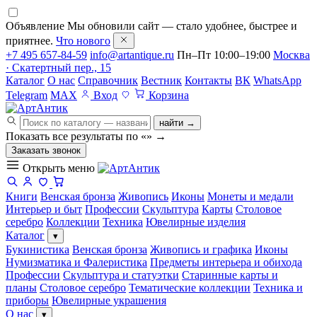
Объявление
Мы обновили сайт — стало удобнее, быстрее и
приятнее.
Что нового
+7 495 657-84-59
info@artantique.ru
Пн–Пт 10:00–19:00
Москва
· Скатертный пер., 15
Каталог
О нас
Справочник
Вестник
Контакты
ВК
WhatsApp
Telegram
MAX
Вход
Корзина
найти →
Показать все результаты по «
»
→
Заказать звонок
Открыть меню
Книги
Венская бронза
Живопись
Иконы
Монеты и медали
Интерьер и быт
Профессии
Скульптура
Карты
Столовое
серебро
Коллекции
Техника
Ювелирные изделия
Каталог
▾
Букинистика
Венская бронза
Живопись и графика
Иконы
Нумизматика и Фалеристика
Предметы интерьера и обихода
Профессии
Скульптура и статуэтки
Старинные карты и
планы
Столовое серебро
Тематические коллекции
Техника и
приборы
Ювелирные украшения
О нас
▾