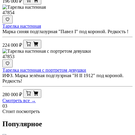
196 000
₽
47854
Тарелка настенная
Марка синяя подглазурная "Павел I" под короной. Редкость !
224 000
₽
47853
Тарелка настенная с портретом девушки
ИФЗ. Марка зелёная подглузрная "Н II 1912" под короной.
Редкость!
280 000
₽
Смотреть все →
03
Стоит посмотреть
Популярное