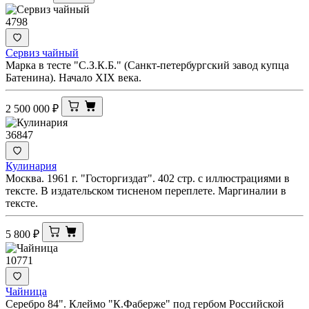
4798
Сервиз чайный
Марка в тесте "С.З.К.Б." (Санкт-петербургский завод купца
Батенина). Начало XIX века.
2 500 000
₽
36847
Кулинария
Москва. 1961 г. "Госторгиздат". 402 стр. с иллюстрациями в
тексте. В издательском тисненом переплете. Маргиналии в
тексте.
5 800
₽
10771
Чайница
Серебро 84". Клеймо "К.Фаберже" под гербом Российской