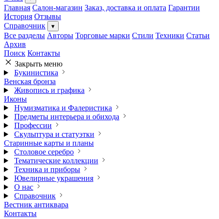
Главная
Салон-магазин
Заказ, доставка и оплата
Гарантии
История
Отзывы
Справочник
▾
Все разделы
Авторы
Торговые марки
Стили
Техники
Статьи
Архив
Поиск
Контакты
Закрыть меню
Букинистика
Венская бронза
Живопись и графика
Иконы
Нумизматика и Фалеристика
Предметы интерьера и обихода
Профессии
Скульптура и статуэтки
Старинные карты и планы
Столовое серебро
Тематические коллекции
Техника и приборы
Ювелирные украшения
О нас
Справочник
Вестник антиквара
Контакты