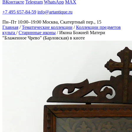
ВКонтакте
Telegram
WhatsApp
MAX
+7 495 657-84-59
info@artantique.ru
Пн–Пт 10:00–19:00
Москва, Скатертный пер., 15
Главная
/
Тематические коллекции
/
Коллекции предметов
культа
/
Старинные иконы
/
Икона Божией Матери
"Блаженное Чрево" (Барловская) в киоте