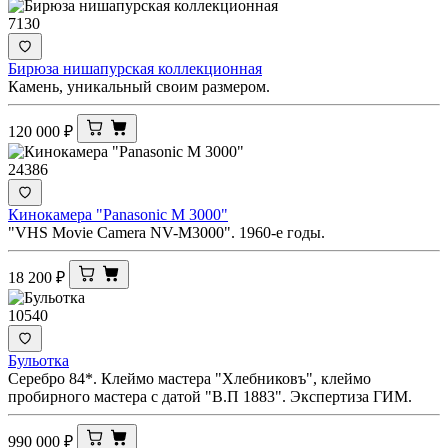
7130
Бирюза нишапурская коллекционная
Камень, уникальный своим размером.
120 000
₽
24386
Кинокамера "Panasonic M 3000"
"VHS Movie Camera NV-M3000". 1960-е годы.
18 200
₽
10540
Бульотка
Серебро 84*. Клеймо мастера "Хлебниковъ", клеймо
пробирного мастера с датой "В.П 1883". Экспертиза ГИМ.
990 000
₽