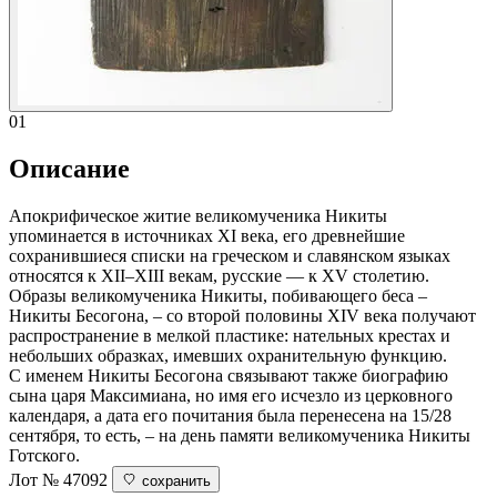
01
Описание
Апокрифическое житие великомученика Никиты
упоминается в источниках XI века, его древнейшие
сохранившиеся списки на греческом и славянском языках
относятся к XII–XIII векам, русские — к XV столетию.
Образы великомученика Никиты, побивающего беса –
Никиты Бесогона, – со второй половины XIV века получают
распространение в мелкой пластике: нательных крестах и
небольших образках, имевших охранительную функцию.
С именем Никиты Бесогона связывают также биографию
сына царя Максимиана, но имя его исчезло из церковного
календаря, а дата его почитания была перенесена на 15/28
сентября, то есть, – на день памяти великомученика Никиты
Готского.
Лот № 47092
сохранить