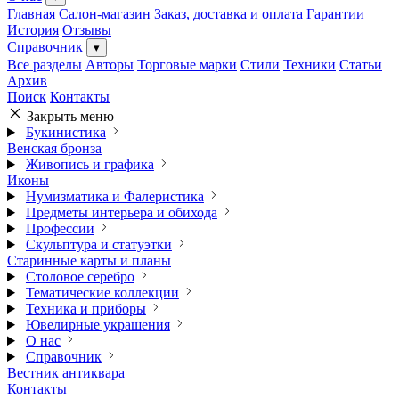
Главная
Салон-магазин
Заказ, доставка и оплата
Гарантии
История
Отзывы
Справочник
▾
Все разделы
Авторы
Торговые марки
Стили
Техники
Статьи
Архив
Поиск
Контакты
Закрыть меню
Букинистика
Венская бронза
Живопись и графика
Иконы
Нумизматика и Фалеристика
Предметы интерьера и обихода
Профессии
Скульптура и статуэтки
Старинные карты и планы
Столовое серебро
Тематические коллекции
Техника и приборы
Ювелирные украшения
О нас
Справочник
Вестник антиквара
Контакты