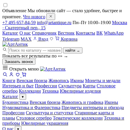
Объявление
Мы обновили сайт — стало удобнее, быстрее и
приятнее.
Что нового
+7 495 657-84-59
info@artantique.ru
Пн–Пт 10:00–19:00
Москва
· Скатертный пер., 15
Каталог
О нас
Справочник
Вестник
Контакты
ВК
WhatsApp
Telegram
MAX
Вход
Корзина
найти →
Показать все результаты по «
»
→
Заказать звонок
Открыть меню
Книги
Венская бронза
Живопись
Иконы
Монеты и медали
Интерьер и быт
Профессии
Скульптура
Карты
Столовое
серебро
Коллекции
Техника
Ювелирные изделия
Каталог
▾
Букинистика
Венская бронза
Живопись и графика
Иконы
Нумизматика и Фалеристика
Предметы интерьера и обихода
Профессии
Скульптура и статуэтки
Старинные карты и
планы
Столовое серебро
Тематические коллекции
Техника и
приборы
Ювелирные украшения
О нас
▾