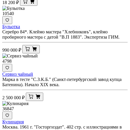
18 200
₽
10540
Бульотка
Серебро 84*. Клеймо мастера "Хлебниковъ", клеймо
пробирного мастера с датой "В.П 1883". Экспертиза ГИМ.
990 000
₽
4798
Сервиз чайный
Марка в тесте "С.З.К.Б." (Санкт-петербургский завод купца
Батенина). Начало XIX века.
2 500 000
₽
36847
Кулинария
Москва. 1961 г. "Госторгиздат". 402 стр. с иллюстрациями в