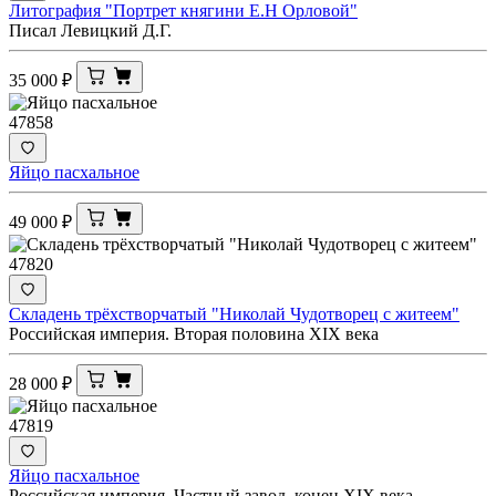
Литография "Портрет княгини Е.Н Орловой"
Писал Левицкий Д.Г.
35 000
₽
47858
Яйцо пасхальное
49 000
₽
47820
Складень трёхстворчатый "Николай Чудотворец с житеем"
Российская империя. Вторая половина XIX века
28 000
₽
47819
Яйцо пасхальное
Российская империя. Частный завод, конец XIX века.