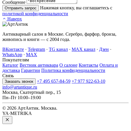
Сообщение
Нажимая кнопку, вы соглашаетесь с
Отправить запрос
политикой конфиденциальности
Наверх
Антикварный салон в Москве. Серебро, фарфор, бронза,
живопись и книги — с 2004 года.
ВКонтакте
·
Telegram
·
TG канал
·
MAX канал
·
Дзен
·
WhatsApp
·
MAX
Покупателям
Каталог
Вестник антиквара
О салоне
Контакты
Оплата и
доставка
Гарантии
Политика конфиденциальности
Связь
+7 495 657-84-59
+7 977 922-63-10
Заказать звонок
info@artantique.ru
Москва, Скатертный пер., 15
Пн–Пт 10:00–19:00
© 2026 АртАнтик. Москва.
YA·METRIKA