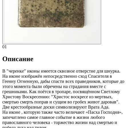
01
Описание
В "черенке" иконы имеется сквозное отверстие для шнурка.
На иконе изображён непосредственно сход Спасителя в
Геенну Огненную, дабы спасти всех праведников, которые до
этого момента были обречены на страдания вместе с
грешниками. Как поётся в тропаре, посвящённом Светлому
Христову Воскресению: "Христос воскресе из мертвых,
смертью смерть поправ и сущим во гробех живот даровав".
Две крестообразные доски символизируют Врата Ада.
На иконе , которую также часто величают «Пасха Господня»,
запечатлено самое главное событие в жизни любого
православного человека - торжество жизни над смертью и
победа духа над телом.