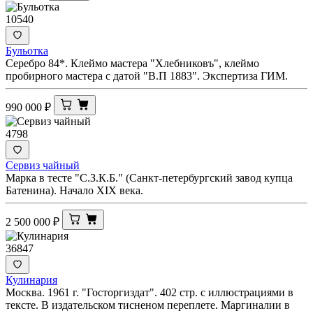
10540
Бульотка
Серебро 84*. Клеймо мастера "Хлебниковъ", клеймо
пробирного мастера с датой "В.П 1883". Экспертиза ГИМ.
990 000
₽
4798
Сервиз чайный
Марка в тесте "С.З.К.Б." (Санкт-петербургский завод купца
Батенина). Начало XIX века.
2 500 000
₽
36847
Кулинария
Москва. 1961 г. "Госторгиздат". 402 стр. с иллюстрациями в
тексте. В издательском тисненом переплете. Маргиналии в