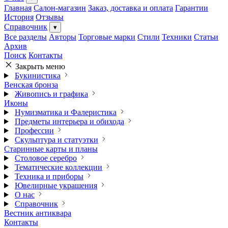
Главная
Салон-магазин
Заказ, доставка и оплата
Гарантии
История
Отзывы
Справочник
▾
Все разделы
Авторы
Торговые марки
Стили
Техники
Статьи
Архив
Поиск
Контакты
Закрыть меню
Букинистика
Венская бронза
Живопись и графика
Иконы
Нумизматика и Фалеристика
Предметы интерьера и обихода
Профессии
Скульптура и статуэтки
Старинные карты и планы
Столовое серебро
Тематические коллекции
Техника и приборы
Ювелирные украшения
О нас
Справочник
Вестник антиквара
Контакты