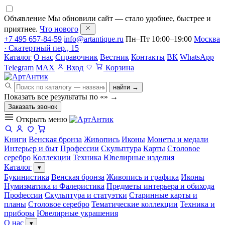
Объявление
Мы обновили сайт — стало удобнее, быстрее и
приятнее.
Что нового
+7 495 657-84-59
info@artantique.ru
Пн–Пт 10:00–19:00
Москва
· Скатертный пер., 15
Каталог
О нас
Справочник
Вестник
Контакты
ВК
WhatsApp
Telegram
MAX
Вход
Корзина
найти →
Показать все результаты по «
»
→
Заказать звонок
Открыть меню
Книги
Венская бронза
Живопись
Иконы
Монеты и медали
Интерьер и быт
Профессии
Скульптура
Карты
Столовое
серебро
Коллекции
Техника
Ювелирные изделия
Каталог
▾
Букинистика
Венская бронза
Живопись и графика
Иконы
Нумизматика и Фалеристика
Предметы интерьера и обихода
Профессии
Скульптура и статуэтки
Старинные карты и
планы
Столовое серебро
Тематические коллекции
Техника и
приборы
Ювелирные украшения
О нас
▾