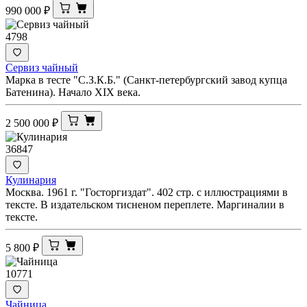
990 000
₽
4798
Сервиз чайный
Марка в тесте "С.З.К.Б." (Санкт-петербургский завод купца
Батенина). Начало XIX века.
2 500 000
₽
36847
Кулинария
Москва. 1961 г. "Госторгиздат". 402 стр. с иллюстрациями в
тексте. В издательском тисненом переплете. Маргиналии в
тексте.
5 800
₽
10771
Чайница