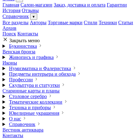
Главная
Салон-магазин
Заказ, доставка и оплата
Гарантии
История
Отзывы
Справочник
▾
Все разделы
Авторы
Торговые марки
Стили
Техники
Статьи
Архив
Поиск
Контакты
Закрыть меню
Букинистика
Венская бронза
Живопись и графика
Иконы
Нумизматика и Фалеристика
Предметы интерьера и обихода
Профессии
Скульптура и статуэтки
Старинные карты и планы
Столовое серебро
Тематические коллекции
Техника и приборы
Ювелирные украшения
О нас
Справочник
Вестник антиквара
Контакты