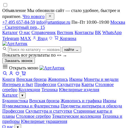
Объявление
Мы обновили сайт — стало удобнее, быстрее и
приятнее.
Что нового
+7 495 657-84-59
info@artantique.ru
Пн–Пт 10:00–19:00
Москва
· Скатертный пер., 15
Каталог
О нас
Справочник
Вестник
Контакты
ВК
WhatsApp
Telegram
MAX
Вход
Корзина
найти →
Показать все результаты по «
»
→
Заказать звонок
Открыть меню
Книги
Венская бронза
Живопись
Иконы
Монеты и медали
Интерьер и быт
Профессии
Скульптура
Карты
Столовое
серебро
Коллекции
Техника
Ювелирные изделия
Каталог
▾
Букинистика
Венская бронза
Живопись и графика
Иконы
Нумизматика и Фалеристика
Предметы интерьера и обихода
Профессии
Скульптура и статуэтки
Старинные карты и
планы
Столовое серебро
Тематические коллекции
Техника и
приборы
Ювелирные украшения
О нас
▾