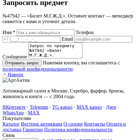
Запросить
предмет
№47942 — «Билет М.Г.Ж.Д.». Оставьте контакт — менеджер
свяжется с вами и уточнит детали.
Имя
*
Телефон
Email
Сообщение
Нажимая кнопку, вы соглашаетесь с
Отправить запрос
политикой конфиденциальности
Наверх
Антикварный салон в Москве. Серебро, фарфор, бронза,
живопись и книги — с 2004 года.
ВКонтакте
·
Telegram
·
TG канал
·
MAX канал
·
Дзен
·
WhatsApp
·
MAX
Покупателям
Каталог
Вестник антиквара
О салоне
Контакты
Оплата и
доставка
Гарантии
Политика конфиденциальности
Связь