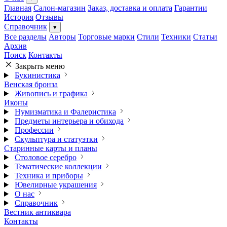
Главная
Салон-магазин
Заказ, доставка и оплата
Гарантии
История
Отзывы
Справочник
▾
Все разделы
Авторы
Торговые марки
Стили
Техники
Статьи
Архив
Поиск
Контакты
Закрыть меню
Букинистика
Венская бронза
Живопись и графика
Иконы
Нумизматика и Фалеристика
Предметы интерьера и обихода
Профессии
Скульптура и статуэтки
Старинные карты и планы
Столовое серебро
Тематические коллекции
Техника и приборы
Ювелирные украшения
О нас
Справочник
Вестник антиквара
Контакты