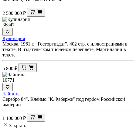
2 500 000
₽
36847
Кулинария
Москва. 1961 г. "Госторгиздат". 402 стр. с иллюстрациями в
тексте. В издательском тисненом переплете. Маргиналии в
тексте.
5 800
₽
10771
Чайница
Серебро 84". Клеймо "К.Фаберже" под гербом Российской
империи
1 100 000
₽
Закрыть