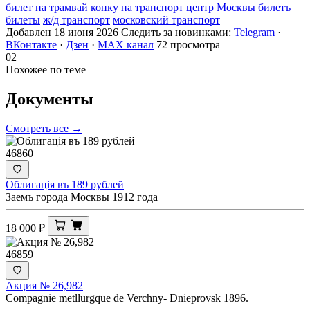
билет на трамвай
конку
на транспорт
центр Москвы
билетъ
билеты
ж/д транспорт
московский транспорт
Добавлен 18 июня 2026
Следить за новинками:
Telegram
·
ВКонтакте
·
Дзен
·
MAX канал
72 просмотра
02
Похожее по теме
Документы
Смотреть все →
46860
Облигацiя въ 189 рублей
Заемъ города Москвы 1912 года
18 000
₽
46859
Акция № 26,982
Compagnie metllurgque de Verchny- Dnieprovsk 1896.