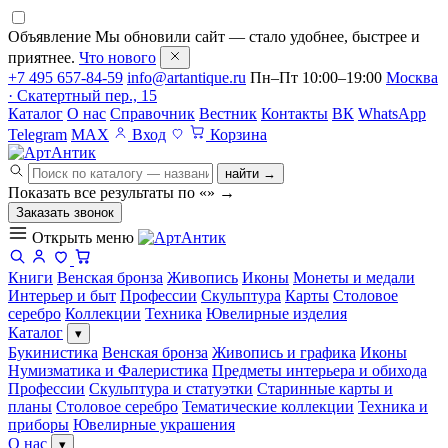
Объявление
Мы обновили сайт — стало удобнее, быстрее и
приятнее.
Что нового
+7 495 657-84-59
info@artantique.ru
Пн–Пт 10:00–19:00
Москва
· Скатертный пер., 15
Каталог
О нас
Справочник
Вестник
Контакты
ВК
WhatsApp
Telegram
MAX
Вход
Корзина
найти →
Показать все результаты по «
»
→
Заказать звонок
Открыть меню
Книги
Венская бронза
Живопись
Иконы
Монеты и медали
Интерьер и быт
Профессии
Скульптура
Карты
Столовое
серебро
Коллекции
Техника
Ювелирные изделия
Каталог
▾
Букинистика
Венская бронза
Живопись и графика
Иконы
Нумизматика и Фалеристика
Предметы интерьера и обихода
Профессии
Скульптура и статуэтки
Старинные карты и
планы
Столовое серебро
Тематические коллекции
Техника и
приборы
Ювелирные украшения
О нас
▾