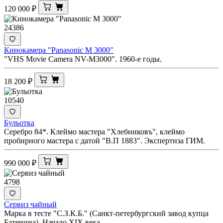
120 000
₽
24386
Кинокамера "Panasonic M 3000"
"VHS Movie Camera NV-M3000". 1960-е годы.
18 200
₽
10540
Бульотка
Серебро 84*. Клеймо мастера "Хлебниковъ", клеймо
пробирного мастера с датой "В.П 1883". Экспертиза ГИМ.
990 000
₽
4798
Сервиз чайный
Марка в тесте "С.З.К.Б." (Санкт-петербургский завод купца
Батенина). Начало XIX века.