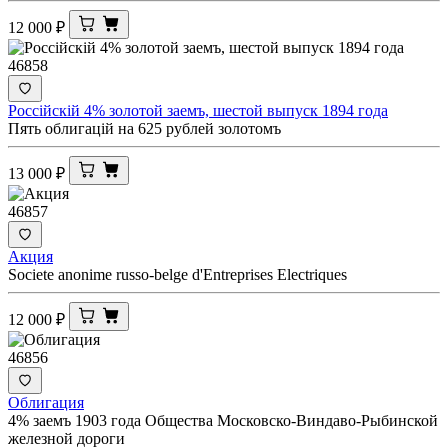
12 000
₽
46858
Россiйскiй 4% золотой заемъ, шестой выпуск 1894 года
Пять облигацiй на 625 рублей золотомъ
13 000
₽
46857
Акция
Societe anonime russo-belge d'Entreprises Electriques
12 000
₽
46856
Облигация
4% заемъ 1903 года Общества Московско-Виндаво-Рыбинской
железной дороги