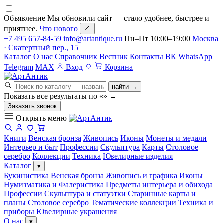
Объявление
Мы обновили сайт — стало удобнее, быстрее и
приятнее.
Что нового
+7 495 657-84-59
info@artantique.ru
Пн–Пт 10:00–19:00
Москва
· Скатертный пер., 15
Каталог
О нас
Справочник
Вестник
Контакты
ВК
WhatsApp
Telegram
MAX
Вход
Корзина
найти →
Показать все результаты по «
»
→
Заказать звонок
Открыть меню
Книги
Венская бронза
Живопись
Иконы
Монеты и медали
Интерьер и быт
Профессии
Скульптура
Карты
Столовое
серебро
Коллекции
Техника
Ювелирные изделия
Каталог
▾
Букинистика
Венская бронза
Живопись и графика
Иконы
Нумизматика и Фалеристика
Предметы интерьера и обихода
Профессии
Скульптура и статуэтки
Старинные карты и
планы
Столовое серебро
Тематические коллекции
Техника и
приборы
Ювелирные украшения
О нас
▾