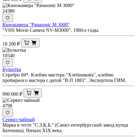
24386
Кинокамера "Panasonic M 3000"
"VHS Movie Camera NV-M3000". 1960-е годы.
18 200
₽
10540
Бульотка
Серебро 84*. Клеймо мастера "Хлебниковъ", клеймо
пробирного мастера с датой "В.П 1883". Экспертиза ГИМ.
990 000
₽
4798
Сервиз чайный
Марка в тесте "С.З.К.Б." (Санкт-петербургский завод купца
Батенина). Начало XIX века.