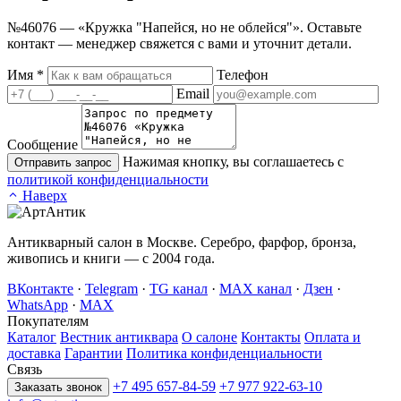
№46076 — «Кружка "Напейся, но не облейся"». Оставьте
контакт — менеджер свяжется с вами и уточнит детали.
Имя
*
Телефон
Email
Сообщение
Нажимая кнопку, вы соглашаетесь с
Отправить запрос
политикой конфиденциальности
Наверх
Антикварный салон в Москве. Серебро, фарфор, бронза,
живопись и книги — с 2004 года.
ВКонтакте
·
Telegram
·
TG канал
·
MAX канал
·
Дзен
·
WhatsApp
·
MAX
Покупателям
Каталог
Вестник антиквара
О салоне
Контакты
Оплата и
доставка
Гарантии
Политика конфиденциальности
Связь
+7 495 657-84-59
+7 977 922-63-10
Заказать звонок