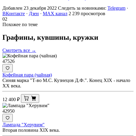
Добавлен 23 декабря 2022
Следить за новинками:
Telegram
·
ВКонтакте
·
Дзен
·
MAX канал
2 239 просмотров
02
Похожее по теме
Графины, кувшины,
кружки
Смотреть все →
47526
Кофейная пара (чайная)
Синяя марка "Т-во М.С. Кузнецов Д.Ф.". Конец XIX - начало
ХХ века.
12 400
₽
42950
Лампада "Херувим"
Вторая половина XIX века.