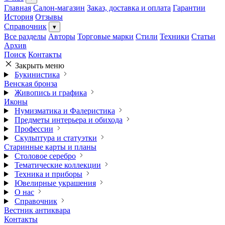
Главная
Салон-магазин
Заказ, доставка и оплата
Гарантии
История
Отзывы
Справочник
▾
Все разделы
Авторы
Торговые марки
Стили
Техники
Статьи
Архив
Поиск
Контакты
Закрыть меню
Букинистика
Венская бронза
Живопись и графика
Иконы
Нумизматика и Фалеристика
Предметы интерьера и обихода
Профессии
Скульптура и статуэтки
Старинные карты и планы
Столовое серебро
Тематические коллекции
Техника и приборы
Ювелирные украшения
О нас
Справочник
Вестник антиквара
Контакты