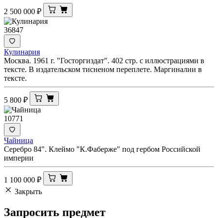
2 500 000
₽
36847
Кулинария
Москва. 1961 г. "Госторгиздат". 402 стр. с иллюстрациями в
тексте. В издательском тисненом переплете. Маргиналии в
тексте.
5 800
₽
10771
Чайница
Серебро 84". Клеймо "К.Фаберже" под гербом Российской
империи
1 100 000
₽
Закрыть
Запросить
предмет