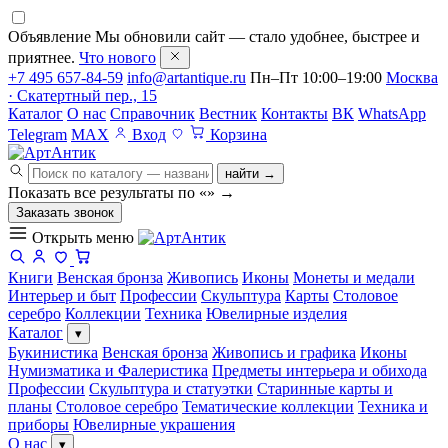
Объявление
Мы обновили сайт — стало удобнее, быстрее и
приятнее.
Что нового
+7 495 657-84-59
info@artantique.ru
Пн–Пт 10:00–19:00
Москва
· Скатертный пер., 15
Каталог
О нас
Справочник
Вестник
Контакты
ВК
WhatsApp
Telegram
MAX
Вход
Корзина
найти →
Показать все результаты по «
»
→
Заказать звонок
Открыть меню
Книги
Венская бронза
Живопись
Иконы
Монеты и медали
Интерьер и быт
Профессии
Скульптура
Карты
Столовое
серебро
Коллекции
Техника
Ювелирные изделия
Каталог
▾
Букинистика
Венская бронза
Живопись и графика
Иконы
Нумизматика и Фалеристика
Предметы интерьера и обихода
Профессии
Скульптура и статуэтки
Старинные карты и
планы
Столовое серебро
Тематические коллекции
Техника и
приборы
Ювелирные украшения
О нас
▾