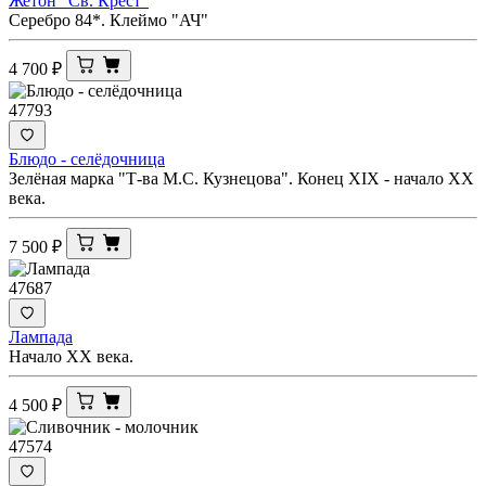
Жетон "Св. Крест"
Серебро 84*. Клеймо "АЧ"
4 700
₽
47793
Блюдо - селёдочница
Зелёная марка "Т-ва М.С. Кузнецова". Конец XIX - начало ХХ
века.
7 500
₽
47687
Лампада
Начало ХХ века.
4 500
₽
47574