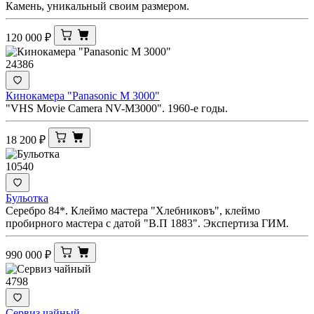
Камень, уникальный своим размером.
120 000
₽
24386
Кинокамера "Panasonic M 3000"
"VHS Movie Camera NV-M3000". 1960-е годы.
18 200
₽
10540
Бульотка
Серебро 84*. Клеймо мастера "Хлебниковъ", клеймо
пробирного мастера с датой "В.П 1883". Экспертиза ГИМ.
990 000
₽
4798
Сервиз чайный