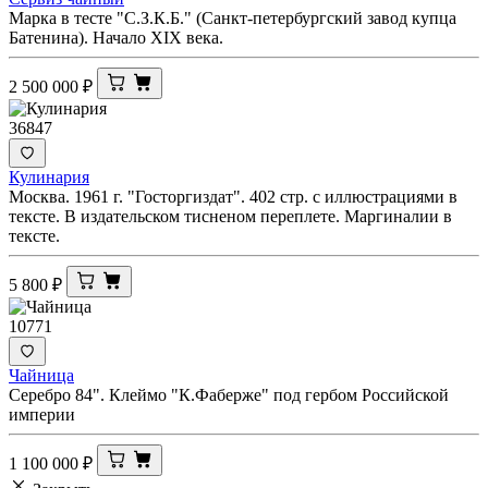
Марка в тесте "С.З.К.Б." (Санкт-петербургский завод купца
Батенина). Начало XIX века.
2 500 000
₽
36847
Кулинария
Москва. 1961 г. "Госторгиздат". 402 стр. с иллюстрациями в
тексте. В издательском тисненом переплете. Маргиналии в
тексте.
5 800
₽
10771
Чайница
Серебро 84". Клеймо "К.Фаберже" под гербом Российской
империи
1 100 000
₽