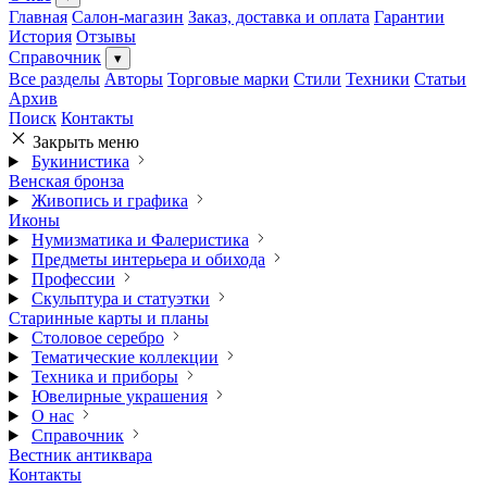
Главная
Салон-магазин
Заказ, доставка и оплата
Гарантии
История
Отзывы
Справочник
▾
Все разделы
Авторы
Торговые марки
Стили
Техники
Статьи
Архив
Поиск
Контакты
Закрыть меню
Букинистика
Венская бронза
Живопись и графика
Иконы
Нумизматика и Фалеристика
Предметы интерьера и обихода
Профессии
Скульптура и статуэтки
Старинные карты и планы
Столовое серебро
Тематические коллекции
Техника и приборы
Ювелирные украшения
О нас
Справочник
Вестник антиквара
Контакты