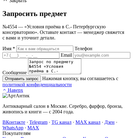
Закрыть
Запросить
предмет
№4554 — «Условия приёма в С.- Петербургскую
консерваторию». Оставьте контакт — менеджер свяжется
с вами и уточнит детали.
Имя
*
Телефон
Email
Сообщение
Нажимая кнопку, вы соглашаетесь с
Отправить запрос
политикой конфиденциальности
Наверх
Антикварный салон в Москве. Серебро, фарфор, бронза,
живопись и книги — с 2004 года.
ВКонтакте
·
Telegram
·
TG канал
·
MAX канал
·
Дзен
·
WhatsApp
·
MAX
Покупателям