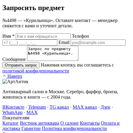
Запросить
предмет
№4498 — «Курильница». Оставьте контакт — менеджер
свяжется с вами и уточнит детали.
Имя
*
Телефон
Email
Сообщение
Нажимая кнопку, вы соглашаетесь с
Отправить запрос
политикой конфиденциальности
Наверх
Антикварный салон в Москве. Серебро, фарфор, бронза,
живопись и книги — с 2004 года.
ВКонтакте
·
Telegram
·
TG канал
·
MAX канал
·
Дзен
·
WhatsApp
·
MAX
Покупателям
Каталог
Вестник антиквара
О салоне
Контакты
Оплата и
доставка
Гарантии
Политика конфиденциальности