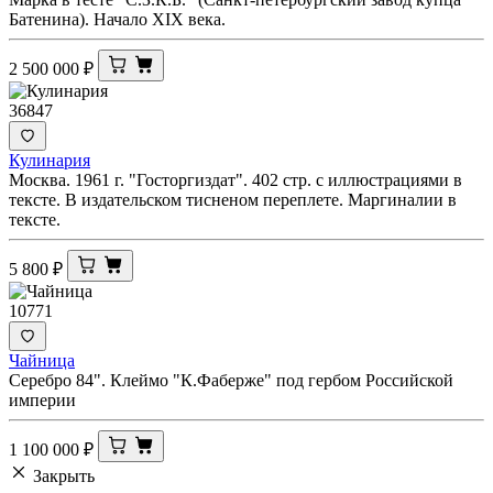
Батенина). Начало XIX века.
2 500 000
₽
36847
Кулинария
Москва. 1961 г. "Госторгиздат". 402 стр. с иллюстрациями в
тексте. В издательском тисненом переплете. Маргиналии в
тексте.
5 800
₽
10771
Чайница
Серебро 84". Клеймо "К.Фаберже" под гербом Российской
империи
1 100 000
₽
Закрыть