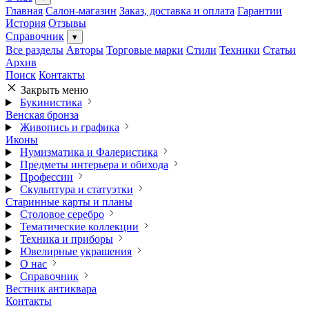
Главная
Салон-магазин
Заказ, доставка и оплата
Гарантии
История
Отзывы
Справочник
▾
Все разделы
Авторы
Торговые марки
Стили
Техники
Статьи
Архив
Поиск
Контакты
Закрыть меню
Букинистика
Венская бронза
Живопись и графика
Иконы
Нумизматика и Фалеристика
Предметы интерьера и обихода
Профессии
Скульптура и статуэтки
Старинные карты и планы
Столовое серебро
Тематические коллекции
Техника и приборы
Ювелирные украшения
О нас
Справочник
Вестник антиквара
Контакты