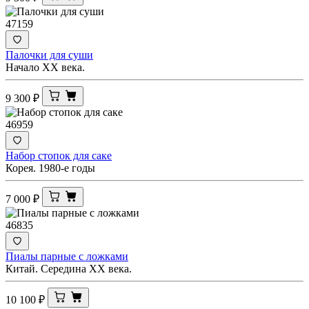
47159
Палочки для суши
Начало XX века.
9 300
₽
46959
Набор стопок для саке
Корея. 1980-е годы
7 000
₽
46835
Пиалы парные с ложками
Китай. Середина ХХ века.
10 100
₽