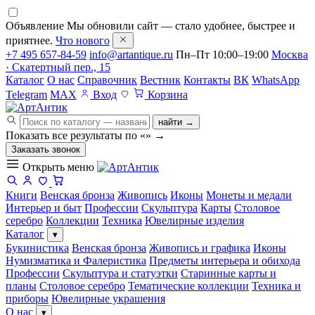
Объявление
Мы обновили сайт — стало удобнее, быстрее и
приятнее.
Что нового
+7 495 657-84-59
info@artantique.ru
Пн–Пт 10:00–19:00
Москва
· Скатертный пер., 15
Каталог
О нас
Справочник
Вестник
Контакты
ВК
WhatsApp
Telegram
MAX
Вход
Корзина
найти →
Показать все результаты по «
»
→
Заказать звонок
Открыть меню
Книги
Венская бронза
Живопись
Иконы
Монеты и медали
Интерьер и быт
Профессии
Скульптура
Карты
Столовое
серебро
Коллекции
Техника
Ювелирные изделия
Каталог
▾
Букинистика
Венская бронза
Живопись и графика
Иконы
Нумизматика и Фалеристика
Предметы интерьера и обихода
Профессии
Скульптура и статуэтки
Старинные карты и
планы
Столовое серебро
Тематические коллекции
Техника и
приборы
Ювелирные украшения
О нас
▾