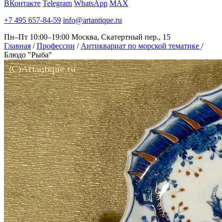
ВКонтакте
Telegram
WhatsApp
MAX
+7 495 657-84-59
info@artantique.ru
Пн–Пт 10:00–19:00
Москва, Скатертный пер., 15
Главная
/
Профессии
/
Антиквариат по морской тематике
/
Блюдо "Рыба"