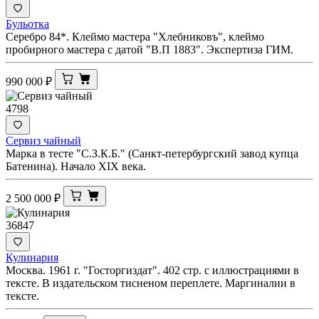
Бульотка
Серебро 84*. Клеймо мастера "Хлебниковъ", клеймо
пробирного мастера с датой "В.П 1883". Экспертиза ГИМ.
990 000
₽
4798
Сервиз чайный
Марка в тесте "С.З.К.Б." (Санкт-петербургский завод купца
Батенина). Начало XIX века.
2 500 000
₽
36847
Кулинария
Москва. 1961 г. "Госторгиздат". 402 стр. с иллюстрациями в
тексте. В издательском тисненом переплете. Маргиналии в
тексте.