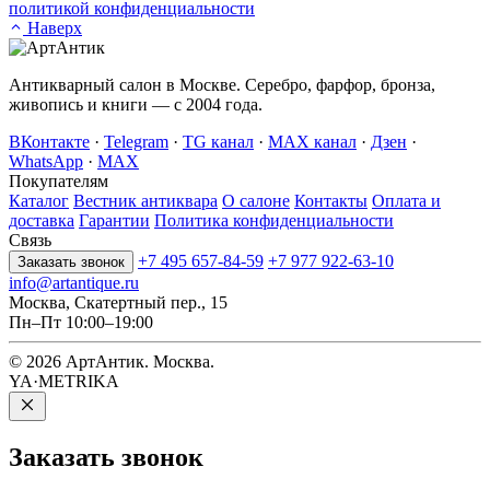
политикой конфиденциальности
Наверх
Антикварный салон в Москве. Серебро, фарфор, бронза,
живопись и книги — с 2004 года.
ВКонтакте
·
Telegram
·
TG канал
·
MAX канал
·
Дзен
·
WhatsApp
·
MAX
Покупателям
Каталог
Вестник антиквара
О салоне
Контакты
Оплата и
доставка
Гарантии
Политика конфиденциальности
Связь
+7 495 657-84-59
+7 977 922-63-10
Заказать звонок
info@artantique.ru
Москва, Скатертный пер., 15
Пн–Пт 10:00–19:00
© 2026 АртАнтик. Москва.
YA·METRIKA
Заказать
звонок