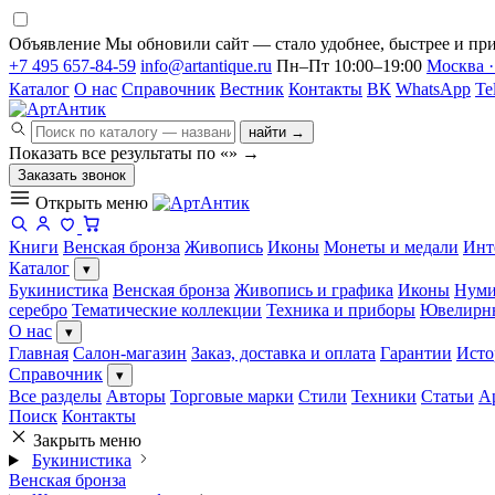
Объявление
Мы обновили сайт — стало удобнее, быстрее и при
+7 495 657-84-59
info@artantique.ru
Пн–Пт 10:00–19:00
Москва ·
Каталог
О нас
Справочник
Вестник
Контакты
ВК
WhatsApp
Te
найти →
Показать все результаты по «
»
→
Заказать звонок
Открыть меню
Книги
Венская бронза
Живопись
Иконы
Монеты и медали
Инт
Каталог
▾
Букинистика
Венская бронза
Живопись и графика
Иконы
Нуми
серебро
Тематические коллекции
Техника и приборы
Ювелирн
О нас
▾
Главная
Салон-магазин
Заказ, доставка и оплата
Гарантии
Исто
Справочник
▾
Все разделы
Авторы
Торговые марки
Стили
Техники
Статьи
А
Поиск
Контакты
Закрыть меню
Букинистика
Венская бронза