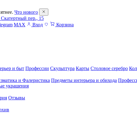
ятнее.
Что нового
 Скатертный пер., 15
legram
MAX
Вход
Корзина
ерьер и быт
Профессии
Скульптура
Карты
Столовое серебро
Кол
зматика и Фалеристика
Предметы интерьера и обихода
Професс
ые украшения
рия
Отзывы
рхив