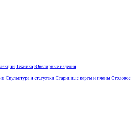
лекции
Техника
Ювелирные изделия
ии
Скульптура и статуэтки
Старинные карты и планы
Столовое