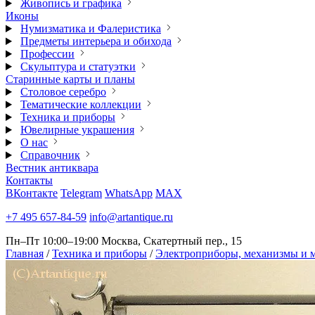
Живопись и графика
Иконы
Нумизматика и Фалеристика
Предметы интерьера и обихода
Профессии
Скульптура и статуэтки
Старинные карты и планы
Столовое серебро
Тематические коллекции
Техника и приборы
Ювелирные украшения
О нас
Справочник
Вестник антиквара
Контакты
ВКонтакте
Telegram
WhatsApp
MAX
+7 495 657-84-59
info@artantique.ru
Пн–Пт 10:00–19:00
Москва, Скатертный пер., 15
Главная
/
Техника и приборы
/
Электроприборы, механизмы и