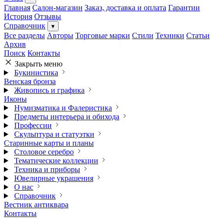
Главная
Салон-магазин
Заказ, доставка и оплата
Гарантии
История
Отзывы
Справочник
▾
Все разделы
Авторы
Торговые марки
Стили
Техники
Статьи
Архив
Поиск
Контакты
Закрыть меню
Букинистика
Венская бронза
Живопись и графика
Иконы
Нумизматика и Фалеристика
Предметы интерьера и обихода
Профессии
Скульптура и статуэтки
Старинные карты и планы
Столовое серебро
Тематические коллекции
Техника и приборы
Ювелирные украшения
О нас
Справочник
Вестник антиквара
Контакты