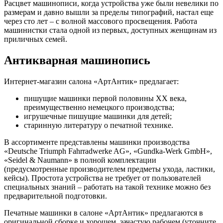
Расцвет машинописи, когда устройства уже были невелики по
размерам и давно вышли за пределы типографий, настал еще
через сто лет – с волной массового просвещения. Работа
машинистки стала одной из первых, доступных женщинам из
приличных семей.
Антикварная машинопись
Интернет-магазин салона «АртАнтик» предлагает:
пишущие машинки первой половины ХХ века,
преимущественно немецкого производства;
игрушечные пишущие машинки для детей;
старинную литературу о печатной технике.
В ассортименте представлены машинки производства
«Deutsche Triumph Fahrradwerke AG», «Gundka-Werk GmbH»,
«Seidel & Naumann» в полной комплектации
(предусмотренные производителем предметы ухода, ластики,
кейсы). Простота устройства не требует от пользователей
специальных знаний – работать на такой технике можно без
предварительной подготовки.
Печатные машинки в салоне «АртАнтик» предлагаются в
оригинальной сборке и хорошем, зачастую рабочем (уточните