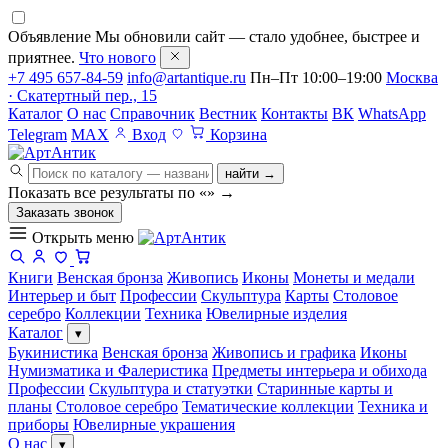
Объявление
Мы обновили сайт — стало удобнее, быстрее и
приятнее.
Что нового
+7 495 657-84-59
info@artantique.ru
Пн–Пт 10:00–19:00
Москва
· Скатертный пер., 15
Каталог
О нас
Справочник
Вестник
Контакты
ВК
WhatsApp
Telegram
MAX
Вход
Корзина
найти →
Показать все результаты по «
»
→
Заказать звонок
Открыть меню
Книги
Венская бронза
Живопись
Иконы
Монеты и медали
Интерьер и быт
Профессии
Скульптура
Карты
Столовое
серебро
Коллекции
Техника
Ювелирные изделия
Каталог
▾
Букинистика
Венская бронза
Живопись и графика
Иконы
Нумизматика и Фалеристика
Предметы интерьера и обихода
Профессии
Скульптура и статуэтки
Старинные карты и
планы
Столовое серебро
Тематические коллекции
Техника и
приборы
Ювелирные украшения
О нас
▾