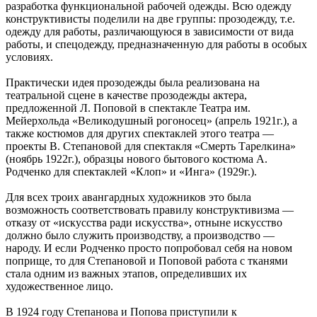
разработка функциональной рабочей одежды. Всю одежду
конструктивисты поделили на две группы: прозодежду, т.е.
одежду для работы, различающуюся в зависимости от вида
работы, и спецодежду, предназначенную для работы в особых
условиях.
Практически идея прозодежды была реализована на
театральной сцене в качестве прозодежды актера,
предложенной Л. Поповой в спектакле Театра им.
Мейерхольда «Великодушный рогоносец» (апрель 1921г.), а
также костюмов для других спектаклей этого театра —
проекты В. Степановой для спектакля «Смерть Тарелкина»
(ноябрь 1922г.), образцы нового бытового костюма А.
Родченко для спектаклей «Клоп» и «Инга» (1929г.).
Для всех троих авангардных художников это была
возможность соответствовать правилу конструктивизма —
отказу от «искусства ради искусства», отныне искусство
должно было служить производству, а производство —
народу. И если Родченко просто попробовал себя на новом
поприще, то для Степановой и Поповой работа с тканями
стала одним из важных этапов, определивших их
художественное лицо.
В 1924 году Степанова и Попова приступили к