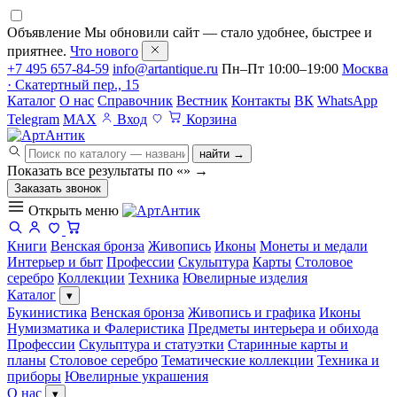
Объявление
Мы обновили сайт — стало удобнее, быстрее и
приятнее.
Что нового
+7 495 657-84-59
info@artantique.ru
Пн–Пт 10:00–19:00
Москва
· Скатертный пер., 15
Каталог
О нас
Справочник
Вестник
Контакты
ВК
WhatsApp
Telegram
MAX
Вход
Корзина
найти →
Показать все результаты по «
»
→
Заказать звонок
Открыть меню
Книги
Венская бронза
Живопись
Иконы
Монеты и медали
Интерьер и быт
Профессии
Скульптура
Карты
Столовое
серебро
Коллекции
Техника
Ювелирные изделия
Каталог
▾
Букинистика
Венская бронза
Живопись и графика
Иконы
Нумизматика и Фалеристика
Предметы интерьера и обихода
Профессии
Скульптура и статуэтки
Старинные карты и
планы
Столовое серебро
Тематические коллекции
Техника и
приборы
Ювелирные украшения
О нас
▾