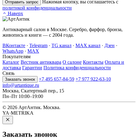
Нажимая кнопку, вы соглашаетесь с
Отправить запрос
политикой конфиденциальности
Наверх
Антикварный салон в Москве. Серебро, фарфор, бронза,
живопись и книги — с 2004 года.
ВКонтакте
·
Telegram
·
TG канал
·
MAX канал
·
Дзен
·
WhatsApp
·
MAX
Покупателям
Каталог
Вестник антиквара
О салоне
Контакты
Оплата и
доставка
Гарантии
Политика конфиденциальности
Связь
+7 495 657-84-59
+7 977 922-63-10
Заказать звонок
info@artantique.ru
Москва, Скатертный пер., 15
Пн–Пт 10:00–19:00
© 2026 АртАнтик. Москва.
YA·METRIKA
Заказать
звонок