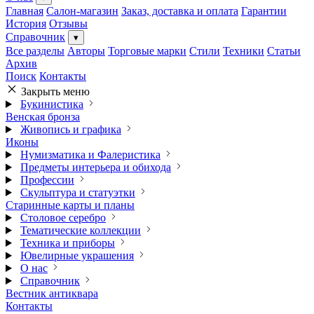
Главная
Салон-магазин
Заказ, доставка и оплата
Гарантии
История
Отзывы
Справочник
▾
Все разделы
Авторы
Торговые марки
Стили
Техники
Статьи
Архив
Поиск
Контакты
Закрыть меню
Букинистика
Венская бронза
Живопись и графика
Иконы
Нумизматика и Фалеристика
Предметы интерьера и обихода
Профессии
Скульптура и статуэтки
Старинные карты и планы
Столовое серебро
Тематические коллекции
Техника и приборы
Ювелирные украшения
О нас
Справочник
Вестник антиквара
Контакты