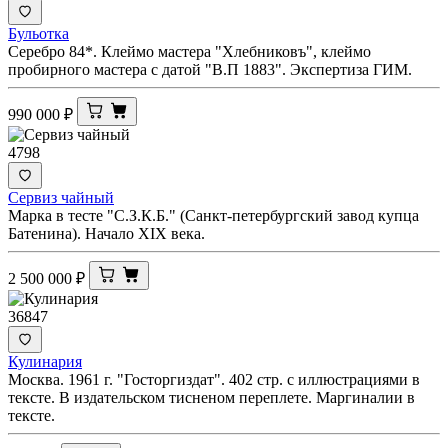
Бульотка
Серебро 84*. Клеймо мастера "Хлебниковъ", клеймо
пробирного мастера с датой "В.П 1883". Экспертиза ГИМ.
990 000
₽
4798
Сервиз чайный
Марка в тесте "С.З.К.Б." (Санкт-петербургский завод купца
Батенина). Начало XIX века.
2 500 000
₽
36847
Кулинария
Москва. 1961 г. "Госторгиздат". 402 стр. с иллюстрациями в
тексте. В издательском тисненом переплете. Маргиналии в
тексте.