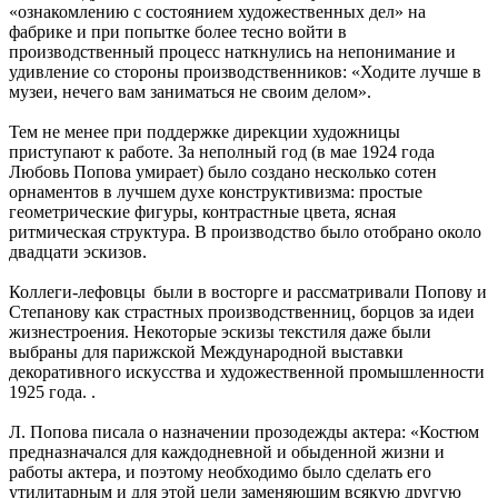
«ознакомлению с состоянием художественных дел» на
фабрике и при попытке более тесно войти в
производственный процесс наткнулись на непонимание и
удивление со стороны производственников: «Ходите лучше в
музеи, нечего вам заниматься не своим делом».
Тем не менее при поддержке дирекции художницы
приступают к работе. За неполный год (в мае 1924 года
Любовь Попова умирает) было создано несколько сотен
орнаментов в лучшем духе конструктивизма: простые
геометрические фигуры, контрастные цвета, ясная
ритмическая структура. В производство было отобрано около
двадцати эскизов.
Коллеги-лефовцы были в восторге и рассматривали Попову и
Степанову как страстных производственниц, борцов за идеи
жизнестроения. Некоторые эскизы текстиля даже были
выбраны для парижской Международной выставки
декоративного искусства и художественной промышленности
1925 года. .
Л. Попова писала о назначении прозодежды актера: «Костюм
предназначался для каждодневной и обыденной жизни и
работы актера, и поэтому необходимо было сделать его
утилитарным и для этой цели заменяющим всякую другую