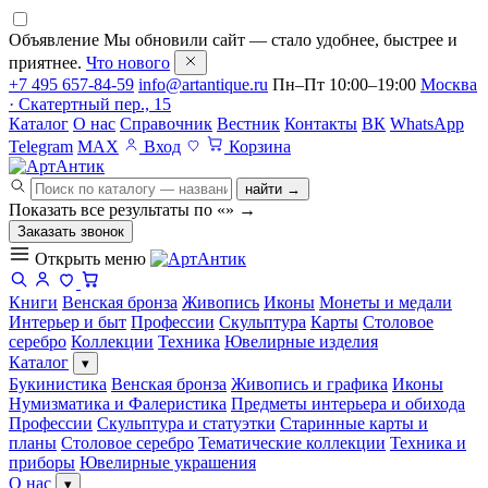
Объявление
Мы обновили сайт — стало удобнее, быстрее и
приятнее.
Что нового
+7 495 657-84-59
info@artantique.ru
Пн–Пт 10:00–19:00
Москва
· Скатертный пер., 15
Каталог
О нас
Справочник
Вестник
Контакты
ВК
WhatsApp
Telegram
MAX
Вход
Корзина
найти →
Показать все результаты по «
»
→
Заказать звонок
Открыть меню
Книги
Венская бронза
Живопись
Иконы
Монеты и медали
Интерьер и быт
Профессии
Скульптура
Карты
Столовое
серебро
Коллекции
Техника
Ювелирные изделия
Каталог
▾
Букинистика
Венская бронза
Живопись и графика
Иконы
Нумизматика и Фалеристика
Предметы интерьера и обихода
Профессии
Скульптура и статуэтки
Старинные карты и
планы
Столовое серебро
Тематические коллекции
Техника и
приборы
Ювелирные украшения
О нас
▾