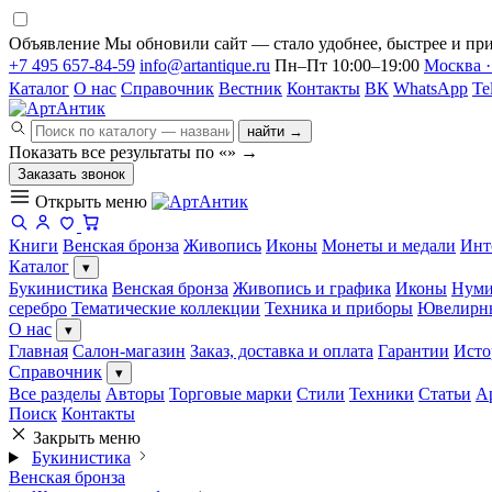
Объявление
Мы обновили сайт — стало удобнее, быстрее и при
+7 495 657-84-59
info@artantique.ru
Пн–Пт 10:00–19:00
Москва ·
Каталог
О нас
Справочник
Вестник
Контакты
ВК
WhatsApp
Te
найти →
Показать все результаты по «
»
→
Заказать звонок
Открыть меню
Книги
Венская бронза
Живопись
Иконы
Монеты и медали
Инт
Каталог
▾
Букинистика
Венская бронза
Живопись и графика
Иконы
Нуми
серебро
Тематические коллекции
Техника и приборы
Ювелирн
О нас
▾
Главная
Салон-магазин
Заказ, доставка и оплата
Гарантии
Исто
Справочник
▾
Все разделы
Авторы
Торговые марки
Стили
Техники
Статьи
А
Поиск
Контакты
Закрыть меню
Букинистика
Венская бронза