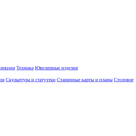
лекции
Техника
Ювелирные изделия
ии
Скульптура и статуэтки
Старинные карты и планы
Столовое