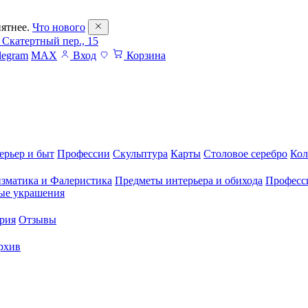
ятнее.
Что нового
 Скатертный пер., 15
legram
MAX
Вход
Корзина
ерьер и быт
Профессии
Скульптура
Карты
Столовое серебро
Кол
зматика и Фалеристика
Предметы интерьера и обихода
Професс
ые украшения
рия
Отзывы
рхив