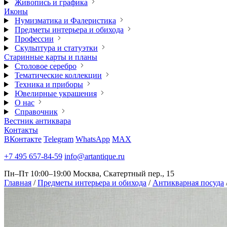
Живопись и графика
Иконы
Нумизматика и Фалеристика
Предметы интерьера и обихода
Профессии
Скульптура и статуэтки
Старинные карты и планы
Столовое серебро
Тематические коллекции
Техника и приборы
Ювелирные украшения
О нас
Справочник
Вестник антиквара
Контакты
ВКонтакте
Telegram
WhatsApp
MAX
+7 495 657-84-59
info@artantique.ru
Пн–Пт 10:00–19:00
Москва, Скатертный пер., 15
Главная
/
Предметы интерьера и обихода
/
Антикварная посуда