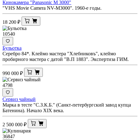
Кинокамера "Panasonic M 3000"
"VHS Movie Camera NV-M3000". 1960-е годы.
18 200
₽
10540
Бульотка
Серебро 84*. Клеймо мастера "Хлебниковъ", клеймо
пробирного мастера с датой "В.П 1883". Экспертиза ГИМ.
990 000
₽
4798
Сервиз чайный
Марка в тесте "С.З.К.Б." (Санкт-петербургский завод купца
Батенина). Начало XIX века.
2 500 000
₽
36847