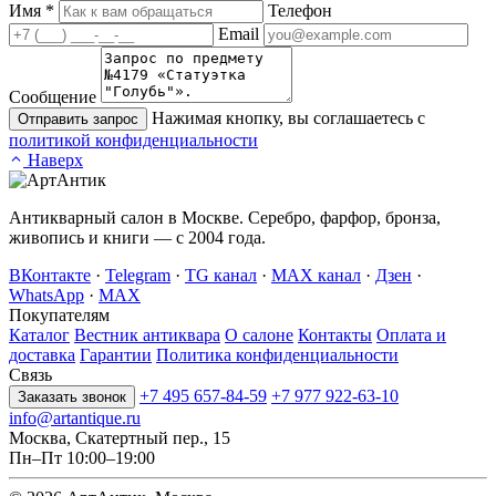
Имя
*
Телефон
Email
Сообщение
Нажимая кнопку, вы соглашаетесь с
Отправить запрос
политикой конфиденциальности
Наверх
Антикварный салон в Москве. Серебро, фарфор, бронза,
живопись и книги — с 2004 года.
ВКонтакте
·
Telegram
·
TG канал
·
MAX канал
·
Дзен
·
WhatsApp
·
MAX
Покупателям
Каталог
Вестник антиквара
О салоне
Контакты
Оплата и
доставка
Гарантии
Политика конфиденциальности
Связь
+7 495 657-84-59
+7 977 922-63-10
Заказать звонок
info@artantique.ru
Москва, Скатертный пер., 15
Пн–Пт 10:00–19:00