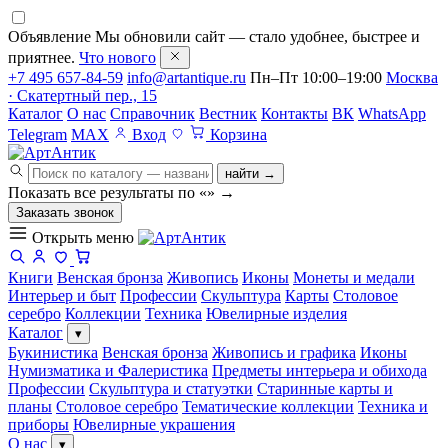
Объявление
Мы обновили сайт — стало удобнее, быстрее и
приятнее.
Что нового
+7 495 657-84-59
info@artantique.ru
Пн–Пт 10:00–19:00
Москва
· Скатертный пер., 15
Каталог
О нас
Справочник
Вестник
Контакты
ВК
WhatsApp
Telegram
MAX
Вход
Корзина
найти →
Показать все результаты по «
»
→
Заказать звонок
Открыть меню
Книги
Венская бронза
Живопись
Иконы
Монеты и медали
Интерьер и быт
Профессии
Скульптура
Карты
Столовое
серебро
Коллекции
Техника
Ювелирные изделия
Каталог
▾
Букинистика
Венская бронза
Живопись и графика
Иконы
Нумизматика и Фалеристика
Предметы интерьера и обихода
Профессии
Скульптура и статуэтки
Старинные карты и
планы
Столовое серебро
Тематические коллекции
Техника и
приборы
Ювелирные украшения
О нас
▾