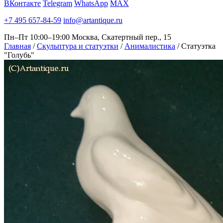
ВКонтакте
Telegram
WhatsApp
MAX
+7 495 657-84-59
info@artantique.ru
Пн–Пт 10:00–19:00
Москва, Скатертный пер., 15
Главная
/
Скульптура и статуэтки
/
Анималистика
/
Статуэтка
"Голубь"