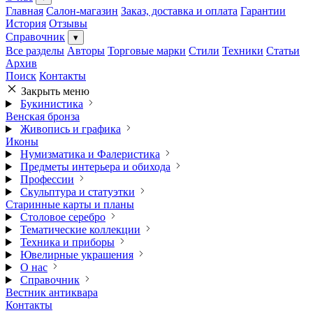
Главная
Салон-магазин
Заказ, доставка и оплата
Гарантии
История
Отзывы
Справочник
▾
Все разделы
Авторы
Торговые марки
Стили
Техники
Статьи
Архив
Поиск
Контакты
Закрыть меню
Букинистика
Венская бронза
Живопись и графика
Иконы
Нумизматика и Фалеристика
Предметы интерьера и обихода
Профессии
Скульптура и статуэтки
Старинные карты и планы
Столовое серебро
Тематические коллекции
Техника и приборы
Ювелирные украшения
О нас
Справочник
Вестник антиквара
Контакты