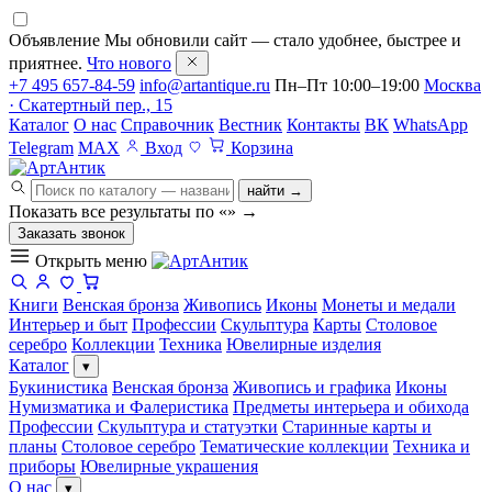
Объявление
Мы обновили сайт — стало удобнее, быстрее и
приятнее.
Что нового
+7 495 657-84-59
info@artantique.ru
Пн–Пт 10:00–19:00
Москва
· Скатертный пер., 15
Каталог
О нас
Справочник
Вестник
Контакты
ВК
WhatsApp
Telegram
MAX
Вход
Корзина
найти →
Показать все результаты по «
»
→
Заказать звонок
Открыть меню
Книги
Венская бронза
Живопись
Иконы
Монеты и медали
Интерьер и быт
Профессии
Скульптура
Карты
Столовое
серебро
Коллекции
Техника
Ювелирные изделия
Каталог
▾
Букинистика
Венская бронза
Живопись и графика
Иконы
Нумизматика и Фалеристика
Предметы интерьера и обихода
Профессии
Скульптура и статуэтки
Старинные карты и
планы
Столовое серебро
Тематические коллекции
Техника и
приборы
Ювелирные украшения
О нас
▾