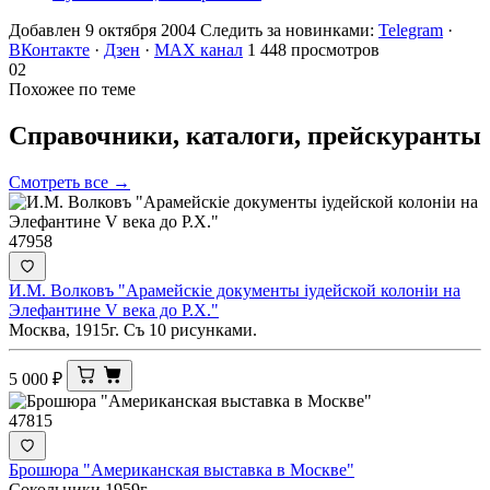
Добавлен 9 октября 2004
Следить за новинками:
Telegram
·
ВКонтакте
·
Дзен
·
MAX канал
1 448 просмотров
02
Похожее по теме
Справочники, каталоги,
прейскуранты
Смотреть все →
47958
И.М. Волковъ "Арамейскiе документы iудейской колонiи на
Элефантине V века до Р.Х."
Москва, 1915г. Съ 10 рисунками.
5 000
₽
47815
Брошюра "Американская выставка в Москве"
Сокольники 1959г.