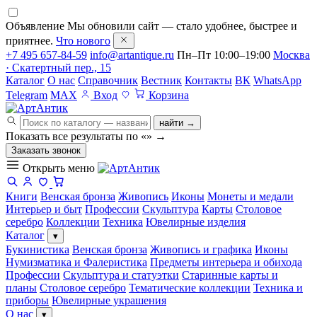
Объявление
Мы обновили сайт — стало удобнее, быстрее и
приятнее.
Что нового
+7 495 657-84-59
info@artantique.ru
Пн–Пт 10:00–19:00
Москва
· Скатертный пер., 15
Каталог
О нас
Справочник
Вестник
Контакты
ВК
WhatsApp
Telegram
MAX
Вход
Корзина
найти →
Показать все результаты по «
»
→
Заказать звонок
Открыть меню
Книги
Венская бронза
Живопись
Иконы
Монеты и медали
Интерьер и быт
Профессии
Скульптура
Карты
Столовое
серебро
Коллекции
Техника
Ювелирные изделия
Каталог
▾
Букинистика
Венская бронза
Живопись и графика
Иконы
Нумизматика и Фалеристика
Предметы интерьера и обихода
Профессии
Скульптура и статуэтки
Старинные карты и
планы
Столовое серебро
Тематические коллекции
Техника и
приборы
Ювелирные украшения
О нас
▾