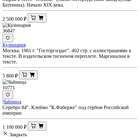
Батенина). Начало XIX века.
2 500 000
₽
36847
Кулинария
Москва. 1961 г. "Госторгиздат". 402 стр. с иллюстрациями в
тексте. В издательском тисненом переплете. Маргиналии в
тексте.
5 800
₽
10771
Чайница
Серебро 84". Клеймо "К.Фаберже" под гербом Российской
империи
1 100 000
₽
Закрыть