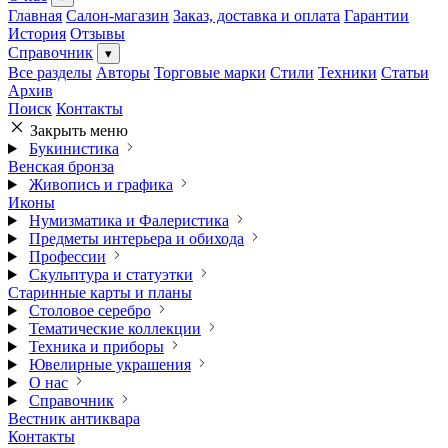
Главная
Салон-магазин
Заказ, доставка и оплата
Гарантии
История
Отзывы
Справочник
▾
Все разделы
Авторы
Торговые марки
Стили
Техники
Статьи
Архив
Поиск
Контакты
Закрыть меню
Букинистика
Венская бронза
Живопись и графика
Иконы
Нумизматика и Фалеристика
Предметы интерьера и обихода
Профессии
Скульптура и статуэтки
Старинные карты и планы
Столовое серебро
Тематические коллекции
Техника и приборы
Ювелирные украшения
О нас
Справочник
Вестник антиквара
Контакты