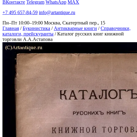
ВКонтакте
Telegram
WhatsApp
MAX
+7 495 657-84-59
info@artantique.ru
Пн–Пт 10:00–19:00
Москва, Скатертный пер., 15
Главная
/
Букинистика
/
Антикварные книги
/
Справочники,
каталоги, прейскуранты
/
Каталог русских книг книжной
торговли А.А.Астапова