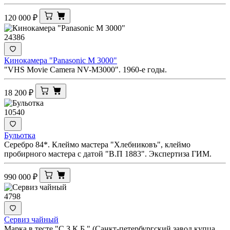
120 000
₽
24386
Кинокамера "Panasonic M 3000"
"VHS Movie Camera NV-M3000". 1960-е годы.
18 200
₽
10540
Бульотка
Серебро 84*. Клеймо мастера "Хлебниковъ", клеймо
пробирного мастера с датой "В.П 1883". Экспертиза ГИМ.
990 000
₽
4798
Сервиз чайный
Марка в тесте "С.З.К.Б." (Санкт-петербургский завод купца