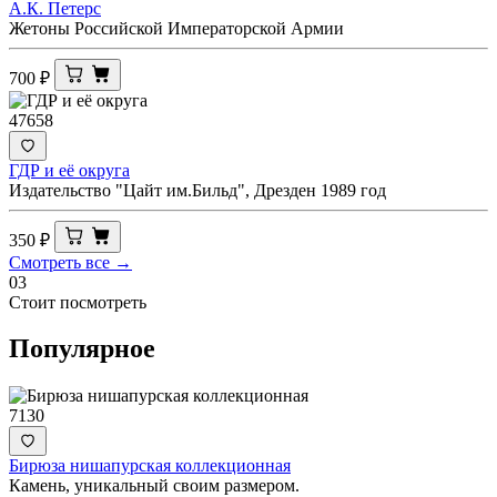
А.К. Петерс
Жетоны Российской Императорской Армии
700
₽
47658
ГДР и её округа
Издательство "Цайт им.Бильд", Дрезден 1989 год
350
₽
Смотреть все →
03
Стоит посмотреть
Популярное
7130
Бирюза нишапурская коллекционная
Камень, уникальный своим размером.