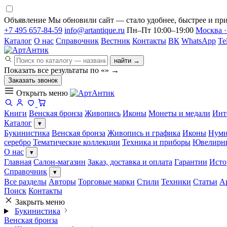
Объявление
Мы обновили сайт — стало удобнее, быстрее и при
+7 495 657-84-59
info@artantique.ru
Пн–Пт 10:00–19:00
Москва ·
Каталог
О нас
Справочник
Вестник
Контакты
ВК
WhatsApp
Te
найти →
Показать все результаты по «
»
→
Заказать звонок
Открыть меню
Книги
Венская бронза
Живопись
Иконы
Монеты и медали
Инт
Каталог
▾
Букинистика
Венская бронза
Живопись и графика
Иконы
Нуми
серебро
Тематические коллекции
Техника и приборы
Ювелирн
О нас
▾
Главная
Салон-магазин
Заказ, доставка и оплата
Гарантии
Исто
Справочник
▾
Все разделы
Авторы
Торговые марки
Стили
Техники
Статьи
А
Поиск
Контакты
Закрыть меню
Букинистика
Венская бронза