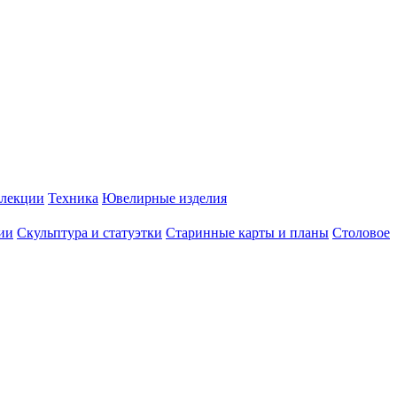
лекции
Техника
Ювелирные изделия
ии
Скульптура и статуэтки
Старинные карты и планы
Столовое