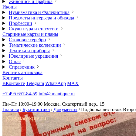
Живопись и графика
Иконы
Нумизматика и Фалеристика
Предметы интерьера и обихода
Профессии
Скульптура и статуэтки
Старинные карты и планы
Столовое серебро
Тематические коллекции
Техника и приборы
Ювелирные украшения
О нас
Справочник
Вестник антиквара
Контакты
ВКонтакте
Telegram
WhatsApp
MAX
+7 495 657-84-59
info@artantique.ru
Пн–Пт 10:00–19:00
Москва, Скатертный пер., 15
Главная
/
Букинистика
/
Документы
/
Подборка листовок Втор