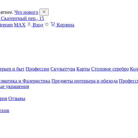
ятнее.
Что нового
 Скатертный пер., 15
legram
MAX
Вход
Корзина
ерьер и быт
Профессии
Скульптура
Карты
Столовое серебро
Кол
зматика и Фалеристика
Предметы интерьера и обихода
Професс
ые украшения
рия
Отзывы
рхив