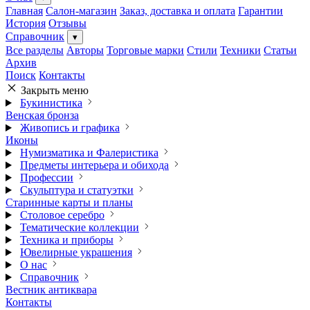
Главная
Салон-магазин
Заказ, доставка и оплата
Гарантии
История
Отзывы
Справочник
▾
Все разделы
Авторы
Торговые марки
Стили
Техники
Статьи
Архив
Поиск
Контакты
Закрыть меню
Букинистика
Венская бронза
Живопись и графика
Иконы
Нумизматика и Фалеристика
Предметы интерьера и обихода
Профессии
Скульптура и статуэтки
Старинные карты и планы
Столовое серебро
Тематические коллекции
Техника и приборы
Ювелирные украшения
О нас
Справочник
Вестник антиквара
Контакты