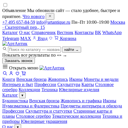
Объявление
Мы обновили сайт — стало удобнее, быстрее и
приятнее.
Что нового
+7 495 657-84-59
info@artantique.ru
Пн–Пт 10:00–19:00
Москва
· Скатертный пер., 15
Каталог
О нас
Справочник
Вестник
Контакты
ВК
WhatsApp
Telegram
MAX
Вход
Корзина
найти →
Показать все результаты по «
»
→
Заказать звонок
Открыть меню
Книги
Венская бронза
Живопись
Иконы
Монеты и медали
Интерьер и быт
Профессии
Скульптура
Карты
Столовое
серебро
Коллекции
Техника
Ювелирные изделия
Каталог
▾
Букинистика
Венская бронза
Живопись и графика
Иконы
Нумизматика и Фалеристика
Предметы интерьера и обихода
Профессии
Скульптура и статуэтки
Старинные карты и
планы
Столовое серебро
Тематические коллекции
Техника и
приборы
Ювелирные украшения
О нас
▾