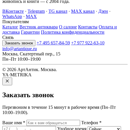
живопись и книги — с 2004 года.
ВКонтакте
·
Telegram
·
TG канал
·
MAX канал
·
Дзен
·
WhatsApp
·
MAX
Покупателям
Каталог
Вестник антиквара
О салоне
Контакты
Оплата и
доставка
Гарантии
Политика конфиденциальности
Связь
+7 495 657-84-59
+7 977 922-63-10
Заказать звонок
info@artantique.ru
Москва, Скатертный пер., 15
Пн–Пт 10:00–19:00
© 2026 АртАнтик. Москва.
YA·METRIKA
Заказать
звонок
Перезвоним в течение 15 минут в рабочее время (Пн–Пт
10:00–19:00).
Ваше имя
*
Телефон
*
Удобное время