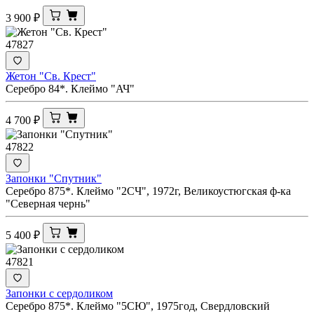
3 900
₽
47827
Жетон "Св. Крест"
Серебро 84*. Клеймо "АЧ"
4 700
₽
47822
Запонки "Спутник"
Серебро 875*. Клеймо "2СЧ", 1972г, Великоустюгская ф-ка
"Северная чернь"
5 400
₽
47821
Запонки с сердоликом
Серебро 875*. Клеймо "5СЮ", 1975год, Свердловский