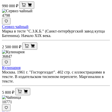
990 000
₽
4798
Сервиз чайный
Марка в тесте "С.З.К.Б." (Санкт-петербургский завод купца
Батенина). Начало XIX века.
2 500 000
₽
36847
Кулинария
Москва. 1961 г. "Госторгиздат". 402 стр. с иллюстрациями в
тексте. В издательском тисненом переплете. Маргиналии в
тексте.
5 800
₽
10771