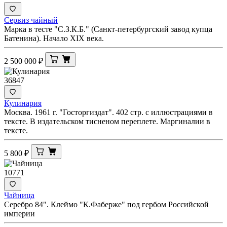
Сервиз чайный
Марка в тесте "С.З.К.Б." (Санкт-петербургский завод купца
Батенина). Начало XIX века.
2 500 000
₽
36847
Кулинария
Москва. 1961 г. "Госторгиздат". 402 стр. с иллюстрациями в
тексте. В издательском тисненом переплете. Маргиналии в
тексте.
5 800
₽
10771
Чайница
Серебро 84". Клеймо "К.Фаберже" под гербом Российской
империи