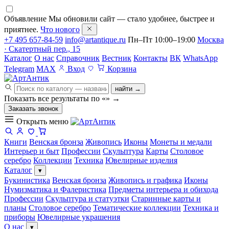
Объявление
Мы обновили сайт — стало удобнее, быстрее и
приятнее.
Что нового
+7 495 657-84-59
info@artantique.ru
Пн–Пт 10:00–19:00
Москва
· Скатертный пер., 15
Каталог
О нас
Справочник
Вестник
Контакты
ВК
WhatsApp
Telegram
MAX
Вход
Корзина
найти →
Показать все результаты по «
»
→
Заказать звонок
Открыть меню
Книги
Венская бронза
Живопись
Иконы
Монеты и медали
Интерьер и быт
Профессии
Скульптура
Карты
Столовое
серебро
Коллекции
Техника
Ювелирные изделия
Каталог
▾
Букинистика
Венская бронза
Живопись и графика
Иконы
Нумизматика и Фалеристика
Предметы интерьера и обихода
Профессии
Скульптура и статуэтки
Старинные карты и
планы
Столовое серебро
Тематические коллекции
Техника и
приборы
Ювелирные украшения
О нас
▾