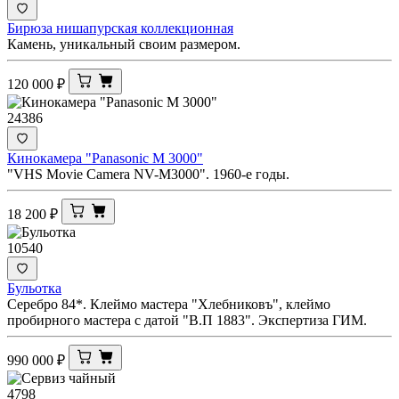
Бирюза нишапурская коллекционная
Камень, уникальный своим размером.
120 000
₽
24386
Кинокамера "Panasonic M 3000"
"VHS Movie Camera NV-M3000". 1960-е годы.
18 200
₽
10540
Бульотка
Серебро 84*. Клеймо мастера "Хлебниковъ", клеймо
пробирного мастера с датой "В.П 1883". Экспертиза ГИМ.
990 000
₽
4798