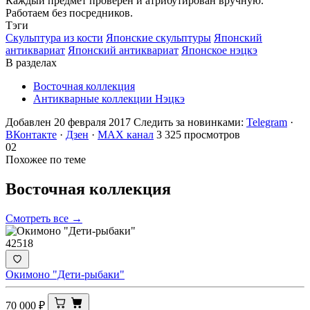
Каждый предмет проверен и атрибутирован вручную.
Работаем без посредников.
Тэги
Скульптура из кости
Японские скульптуры
Японский
антиквариат
Японский антиквариат
Японское нэцкэ
В разделах
Восточная коллекция
Антикварные коллекции Нэцкэ
Добавлен 20 февраля 2017
Следить за новинками:
Telegram
·
ВКонтакте
·
Дзен
·
MAX канал
3 325 просмотров
02
Похожее по теме
Восточная
коллекция
Смотреть все →
42518
Окимоно "Дети-рыбаки"
70 000
₽