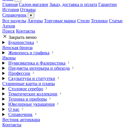
Главная
Салон-магазин
Заказ, доставка и оплата
Гарантии
История
Отзывы
Справочник
▾
Все разделы
Авторы
Торговые марки
Стили
Техники
Статьи
Архив
Поиск
Контакты
Закрыть меню
Букинистика
Венская бронза
Живопись и графика
Иконы
Нумизматика и Фалеристика
Предметы интерьера и обихода
Профессии
Скульптура и статуэтки
Старинные карты и планы
Столовое серебро
Тематические коллекции
Техника и приборы
Ювелирные украшения
О нас
Справочник
Вестник антиквара
Контакты