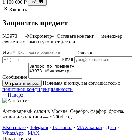
1 100 000
₽
Закрыть
Запросить
предмет
№3973 — «Микрометр». Оставьте контакт — менеджер
свяжется с вами и уточнит детали.
Имя
*
Телефон
Email
Сообщение
Нажимая кнопку, вы соглашаетесь с
Отправить запрос
политикой конфиденциальности
Наверх
Антикварный салон в Москве. Серебро, фарфор, бронза,
живопись и книги — с 2004 года.
ВКонтакте
·
Telegram
·
TG канал
·
MAX канал
·
Дзен
·
WhatsApp
·
MAX
Покупателям