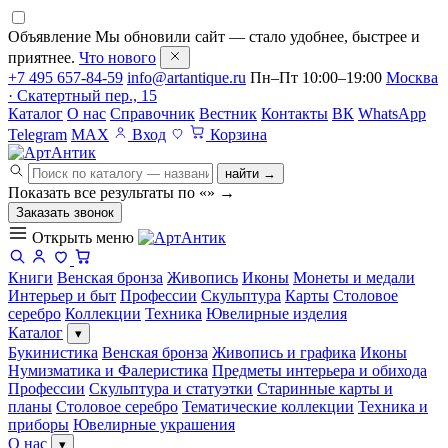
Объявление
Мы обновили сайт — стало удобнее, быстрее и
приятнее.
Что нового
+7 495 657-84-59
info@artantique.ru
Пн–Пт 10:00–19:00
Москва
· Скатертный пер., 15
Каталог
О нас
Справочник
Вестник
Контакты
ВК
WhatsApp
Telegram
MAX
Вход
Корзина
найти →
Показать все результаты по «
»
→
Заказать звонок
Открыть меню
Книги
Венская бронза
Живопись
Иконы
Монеты и медали
Интерьер и быт
Профессии
Скульптура
Карты
Столовое
серебро
Коллекции
Техника
Ювелирные изделия
Каталог
▾
Букинистика
Венская бронза
Живопись и графика
Иконы
Нумизматика и Фалеристика
Предметы интерьера и обихода
Профессии
Скульптура и статуэтки
Старинные карты и
планы
Столовое серебро
Тематические коллекции
Техника и
приборы
Ювелирные украшения
О нас
▾