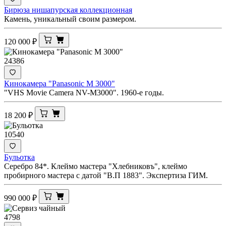
Бирюза нишапурская коллекционная
Камень, уникальный своим размером.
120 000
₽
24386
Кинокамера "Panasonic M 3000"
"VHS Movie Camera NV-M3000". 1960-е годы.
18 200
₽
10540
Бульотка
Серебро 84*. Клеймо мастера "Хлебниковъ", клеймо
пробирного мастера с датой "В.П 1883". Экспертиза ГИМ.
990 000
₽
4798