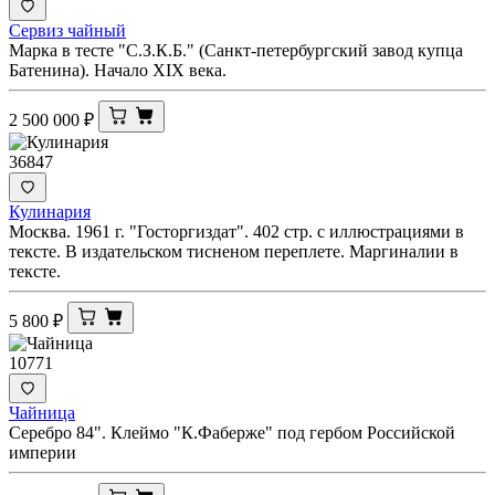
Сервиз чайный
Марка в тесте "С.З.К.Б." (Санкт-петербургский завод купца
Батенина). Начало XIX века.
2 500 000
₽
36847
Кулинария
Москва. 1961 г. "Госторгиздат". 402 стр. с иллюстрациями в
тексте. В издательском тисненом переплете. Маргиналии в
тексте.
5 800
₽
10771
Чайница
Серебро 84". Клеймо "К.Фаберже" под гербом Российской
империи