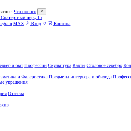
ятнее.
Что нового
 Скатертный пер., 15
legram
MAX
Вход
Корзина
ерьер и быт
Профессии
Скульптура
Карты
Столовое серебро
Кол
зматика и Фалеристика
Предметы интерьера и обихода
Професс
ые украшения
рия
Отзывы
рхив