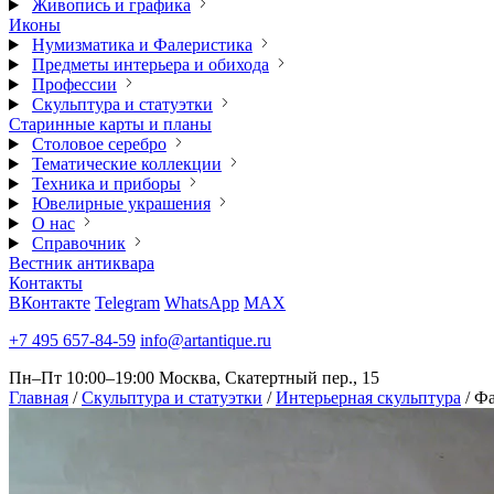
Живопись и графика
Иконы
Нумизматика и Фалеристика
Предметы интерьера и обихода
Профессии
Скульптура и статуэтки
Старинные карты и планы
Столовое серебро
Тематические коллекции
Техника и приборы
Ювелирные украшения
О нас
Справочник
Вестник антиквара
Контакты
ВКонтакте
Telegram
WhatsApp
MAX
+7 495 657-84-59
info@artantique.ru
Пн–Пт 10:00–19:00
Москва, Скатертный пер., 15
Главная
/
Скульптура и статуэтки
/
Интерьерная скульптура
/
Фа