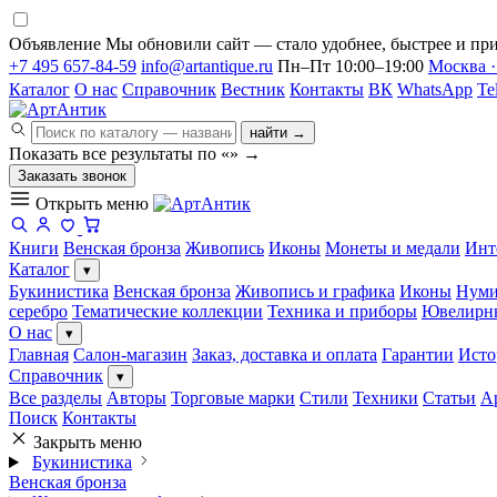
Объявление
Мы обновили сайт — стало удобнее, быстрее и при
+7 495 657-84-59
info@artantique.ru
Пн–Пт 10:00–19:00
Москва ·
Каталог
О нас
Справочник
Вестник
Контакты
ВК
WhatsApp
Te
найти →
Показать все результаты по «
»
→
Заказать звонок
Открыть меню
Книги
Венская бронза
Живопись
Иконы
Монеты и медали
Инт
Каталог
▾
Букинистика
Венская бронза
Живопись и графика
Иконы
Нуми
серебро
Тематические коллекции
Техника и приборы
Ювелирн
О нас
▾
Главная
Салон-магазин
Заказ, доставка и оплата
Гарантии
Исто
Справочник
▾
Все разделы
Авторы
Торговые марки
Стили
Техники
Статьи
А
Поиск
Контакты
Закрыть меню
Букинистика
Венская бронза