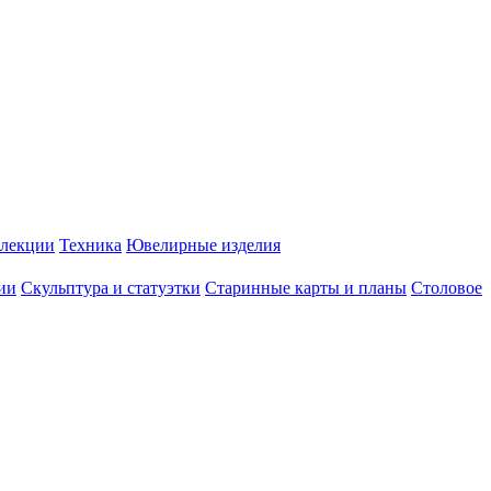
лекции
Техника
Ювелирные изделия
ии
Скульптура и статуэтки
Старинные карты и планы
Столовое