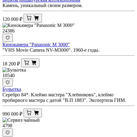
Камень, уникальный своим размером.
120 000
₽
24386
Кинокамера "Panasonic M 3000"
"VHS Movie Camera NV-M3000". 1960-е годы.
18 200
₽
10540
Бульотка
Серебро 84*. Клеймо мастера "Хлебниковъ", клеймо
пробирного мастера с датой "В.П 1883". Экспертиза ГИМ.
990 000
₽
4798