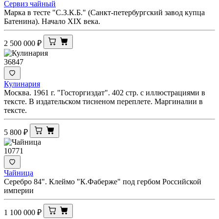
Сервиз чайный
Марка в тесте "С.З.К.Б." (Санкт-петербургский завод купца
Батенина). Начало XIX века.
2 500 000
₽
36847
Кулинария
Москва. 1961 г. "Госторгиздат". 402 стр. с иллюстрациями в
тексте. В издательском тисненом переплете. Маргиналии в
тексте.
5 800
₽
10771
Чайница
Серебро 84". Клеймо "К.Фаберже" под гербом Российской
империи
1 100 000
₽