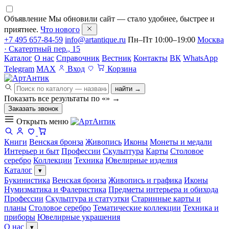
Объявление
Мы обновили сайт — стало удобнее, быстрее и
приятнее.
Что нового
+7 495 657-84-59
info@artantique.ru
Пн–Пт 10:00–19:00
Москва
· Скатертный пер., 15
Каталог
О нас
Справочник
Вестник
Контакты
ВК
WhatsApp
Telegram
MAX
Вход
Корзина
найти →
Показать все результаты по «
»
→
Заказать звонок
Открыть меню
Книги
Венская бронза
Живопись
Иконы
Монеты и медали
Интерьер и быт
Профессии
Скульптура
Карты
Столовое
серебро
Коллекции
Техника
Ювелирные изделия
Каталог
▾
Букинистика
Венская бронза
Живопись и графика
Иконы
Нумизматика и Фалеристика
Предметы интерьера и обихода
Профессии
Скульптура и статуэтки
Старинные карты и
планы
Столовое серебро
Тематические коллекции
Техника и
приборы
Ювелирные украшения
О нас
▾