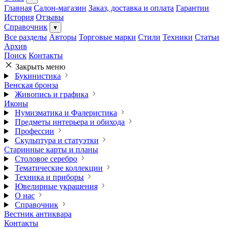
Главная
Салон-магазин
Заказ, доставка и оплата
Гарантии
История
Отзывы
Справочник
▾
Все разделы
Авторы
Торговые марки
Стили
Техники
Статьи
Архив
Поиск
Контакты
Закрыть меню
Букинистика
Венская бронза
Живопись и графика
Иконы
Нумизматика и Фалеристика
Предметы интерьера и обихода
Профессии
Скульптура и статуэтки
Старинные карты и планы
Столовое серебро
Тематические коллекции
Техника и приборы
Ювелирные украшения
О нас
Справочник
Вестник антиквара
Контакты