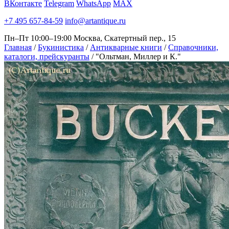
ВКонтакте
Telegram
WhatsApp
MAX
+7 495 657-84-59
info@artantique.ru
Пн–Пт 10:00–19:00
Москва, Скатертный пер., 15
Главная
/
Букинистика
/
Антикварные книги
/
Справочники,
каталоги, прейскуранты
/
"Ольтман, Миллер и К."