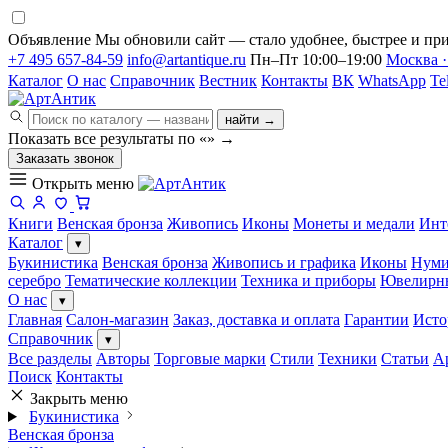
Объявление
Мы обновили сайт — стало удобнее, быстрее и при
+7 495 657-84-59
info@artantique.ru
Пн–Пт 10:00–19:00
Москва ·
Каталог
О нас
Справочник
Вестник
Контакты
ВК
WhatsApp
Te
найти →
Показать все результаты по «
»
→
Заказать звонок
Открыть меню
Книги
Венская бронза
Живопись
Иконы
Монеты и медали
Инт
Каталог
▾
Букинистика
Венская бронза
Живопись и графика
Иконы
Нуми
серебро
Тематические коллекции
Техника и приборы
Ювелирн
О нас
▾
Главная
Салон-магазин
Заказ, доставка и оплата
Гарантии
Исто
Справочник
▾
Все разделы
Авторы
Торговые марки
Стили
Техники
Статьи
А
Поиск
Контакты
Закрыть меню
Букинистика
Венская бронза