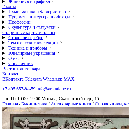
Живопись и графика
Иконы
Нумизматика и Фалеристика
Предметы интерьера и обихода
Профессии
Скульптура и статуэтки
Старинные карты и планы
Столовое серебро
Тематические коллекции
Техника и приборы
Ювелирные украшения
О нас
Справочник
Вестник антиквара
Контакты
ВКонтакте
Telegram
WhatsApp
MAX
+7 495 657-84-59
info@artantique.ru
Пн–Пт 10:00–19:00
Москва, Скатертный пер., 15
Главная
/
Букинистика
/
Антикварные книги
/
Справочники, ка