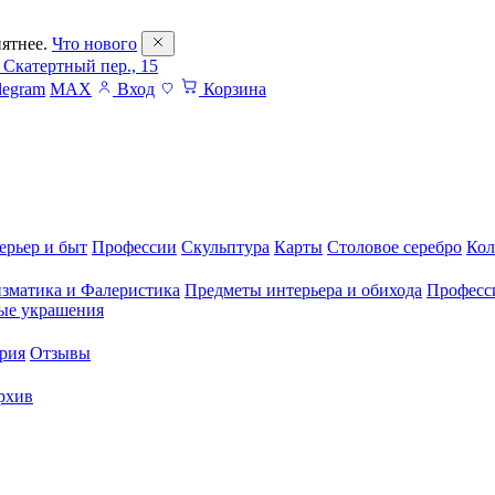
ятнее.
Что нового
 Скатертный пер., 15
legram
MAX
Вход
Корзина
ерьер и быт
Профессии
Скульптура
Карты
Столовое серебро
Кол
зматика и Фалеристика
Предметы интерьера и обихода
Професс
ые украшения
рия
Отзывы
рхив