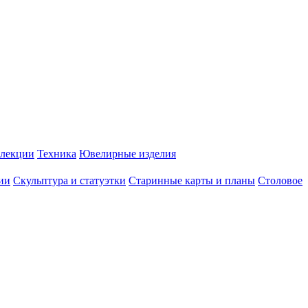
лекции
Техника
Ювелирные изделия
ии
Скульптура и статуэтки
Старинные карты и планы
Столовое