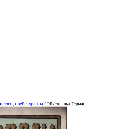
талоги, прейскуранты
/
Эйхенвальд Герман