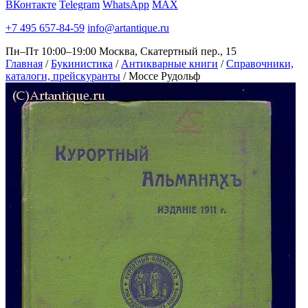
ВКонтакте
Telegram
WhatsApp
MAX
+7 495 657-84-59
info@artantique.ru
Пн–Пт 10:00–19:00
Москва, Скатертный пер., 15
Главная
/
Букинистика
/
Антикварные книги
/
Справочники,
каталоги, прейскуранты
/
Моссе Рудольф