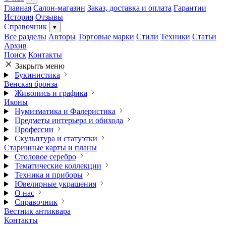
Главная
Салон-магазин
Заказ, доставка и оплата
Гарантии
История
Отзывы
Справочник
▾
Все разделы
Авторы
Торговые марки
Стили
Техники
Статьи
Архив
Поиск
Контакты
Закрыть меню
Букинистика
Венская бронза
Живопись и графика
Иконы
Нумизматика и Фалеристика
Предметы интерьера и обихода
Профессии
Скульптура и статуэтки
Старинные карты и планы
Столовое серебро
Тематические коллекции
Техника и приборы
Ювелирные украшения
О нас
Справочник
Вестник антиквара
Контакты