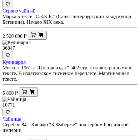
Сервиз чайный
Марка в тесте "С.З.К.Б." (Санкт-петербургский завод купца
Батенина). Начало XIX века.
2 500 000
₽
36847
Кулинария
Москва. 1961 г. "Госторгиздат". 402 стр. с иллюстрациями в
тексте. В издательском тисненом переплете. Маргиналии в
тексте.
5 800
₽
10771
Чайница
Серебро 84". Клеймо "К.Фаберже" под гербом Российской
империи