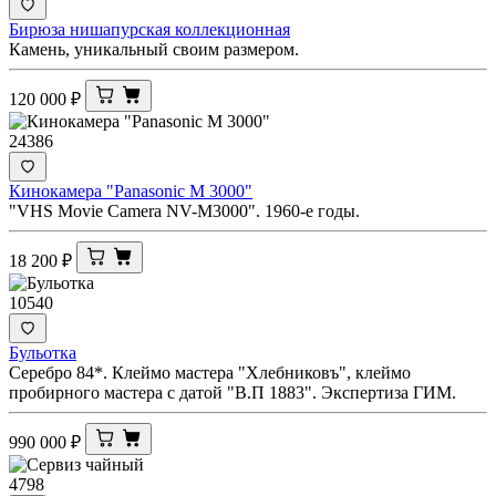
Бирюза нишапурская коллекционная
Камень, уникальный своим размером.
120 000
₽
24386
Кинокамера "Panasonic M 3000"
"VHS Movie Camera NV-M3000". 1960-е годы.
18 200
₽
10540
Бульотка
Серебро 84*. Клеймо мастера "Хлебниковъ", клеймо
пробирного мастера с датой "В.П 1883". Экспертиза ГИМ.
990 000
₽
4798