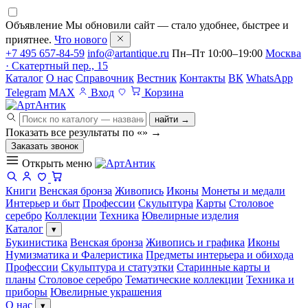
Объявление
Мы обновили сайт — стало удобнее, быстрее и
приятнее.
Что нового
+7 495 657-84-59
info@artantique.ru
Пн–Пт 10:00–19:00
Москва
· Скатертный пер., 15
Каталог
О нас
Справочник
Вестник
Контакты
ВК
WhatsApp
Telegram
MAX
Вход
Корзина
найти →
Показать все результаты по «
»
→
Заказать звонок
Открыть меню
Книги
Венская бронза
Живопись
Иконы
Монеты и медали
Интерьер и быт
Профессии
Скульптура
Карты
Столовое
серебро
Коллекции
Техника
Ювелирные изделия
Каталог
▾
Букинистика
Венская бронза
Живопись и графика
Иконы
Нумизматика и Фалеристика
Предметы интерьера и обихода
Профессии
Скульптура и статуэтки
Старинные карты и
планы
Столовое серебро
Тематические коллекции
Техника и
приборы
Ювелирные украшения
О нас
▾