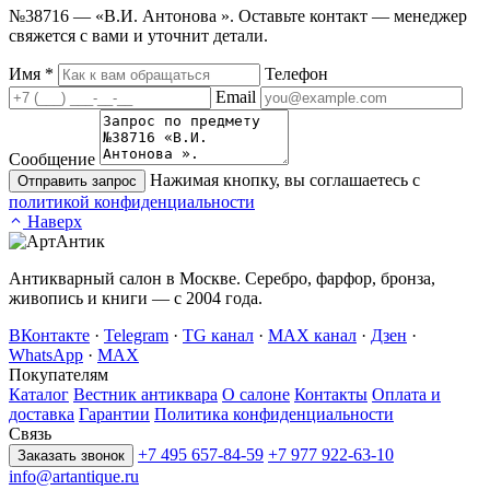
№38716 — «В.И. Антонова ». Оставьте контакт — менеджер
свяжется с вами и уточнит детали.
Имя
*
Телефон
Email
Сообщение
Нажимая кнопку, вы соглашаетесь с
Отправить запрос
политикой конфиденциальности
Наверх
Антикварный салон в Москве. Серебро, фарфор, бронза,
живопись и книги — с 2004 года.
ВКонтакте
·
Telegram
·
TG канал
·
MAX канал
·
Дзен
·
WhatsApp
·
MAX
Покупателям
Каталог
Вестник антиквара
О салоне
Контакты
Оплата и
доставка
Гарантии
Политика конфиденциальности
Связь
+7 495 657-84-59
+7 977 922-63-10
Заказать звонок
info@artantique.ru