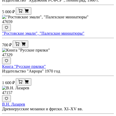
Издательство "Художник РСФСР", Ленинград, 1980 г.
5 000
₽
47659
"Ростовские эмали", "Палехские миниатюры"
700
₽
47329
Книга "Русские прялки"
Издательство "Аврора" 1970 год
1 600
₽
47157
В.Н. Лазарев
Древнерусские мозаики и фрески. XI–XV вв.