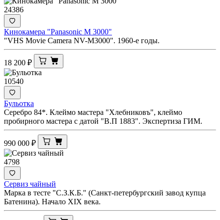
24386
Кинокамера "Panasonic M 3000"
"VHS Movie Camera NV-M3000". 1960-е годы.
18 200
₽
10540
Бульотка
Серебро 84*. Клеймо мастера "Хлебниковъ", клеймо
пробирного мастера с датой "В.П 1883". Экспертиза ГИМ.
990 000
₽
4798
Сервиз чайный
Марка в тесте "С.З.К.Б." (Санкт-петербургский завод купца
Батенина). Начало XIX века.