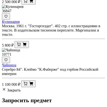
2 500 000
₽
36847
Кулинария
Москва. 1961 г. "Госторгиздат". 402 стр. с иллюстрациями в
тексте. В издательском тисненом переплете. Маргиналии в
тексте.
5 800
₽
10771
Чайница
Серебро 84". Клеймо "К.Фаберже" под гербом Российской
империи
1 100 000
₽
Закрыть
Запросить
предмет