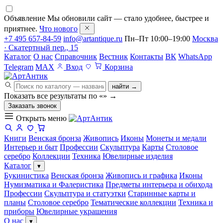
Объявление
Мы обновили сайт — стало удобнее, быстрее и
приятнее.
Что нового
+7 495 657-84-59
info@artantique.ru
Пн–Пт 10:00–19:00
Москва
· Скатертный пер., 15
Каталог
О нас
Справочник
Вестник
Контакты
ВК
WhatsApp
Telegram
MAX
Вход
Корзина
найти →
Показать все результаты по «
»
→
Заказать звонок
Открыть меню
Книги
Венская бронза
Живопись
Иконы
Монеты и медали
Интерьер и быт
Профессии
Скульптура
Карты
Столовое
серебро
Коллекции
Техника
Ювелирные изделия
Каталог
▾
Букинистика
Венская бронза
Живопись и графика
Иконы
Нумизматика и Фалеристика
Предметы интерьера и обихода
Профессии
Скульптура и статуэтки
Старинные карты и
планы
Столовое серебро
Тематические коллекции
Техника и
приборы
Ювелирные украшения
О нас
▾