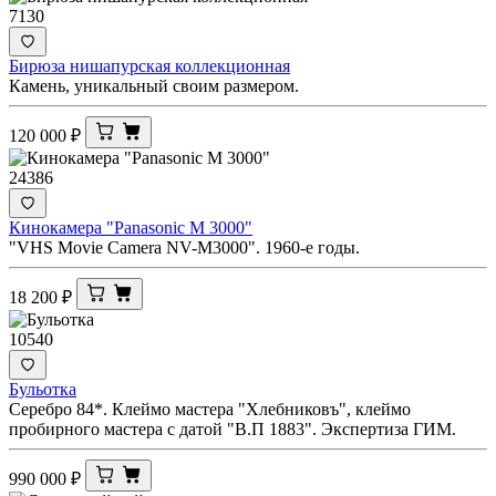
7130
Бирюза нишапурская коллекционная
Камень, уникальный своим размером.
120 000
₽
24386
Кинокамера "Panasonic M 3000"
"VHS Movie Camera NV-M3000". 1960-е годы.
18 200
₽
10540
Бульотка
Серебро 84*. Клеймо мастера "Хлебниковъ", клеймо
пробирного мастера с датой "В.П 1883". Экспертиза ГИМ.
990 000
₽