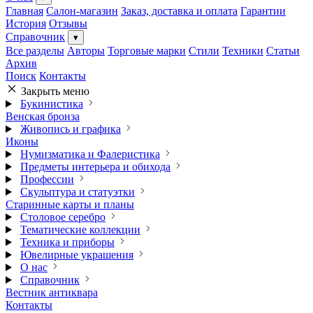
Главная
Салон-магазин
Заказ, доставка и оплата
Гарантии
История
Отзывы
Справочник
▾
Все разделы
Авторы
Торговые марки
Стили
Техники
Статьи
Архив
Поиск
Контакты
Закрыть меню
Букинистика
Венская бронза
Живопись и графика
Иконы
Нумизматика и Фалеристика
Предметы интерьера и обихода
Профессии
Скульптура и статуэтки
Старинные карты и планы
Столовое серебро
Тематические коллекции
Техника и приборы
Ювелирные украшения
О нас
Справочник
Вестник антиквара
Контакты