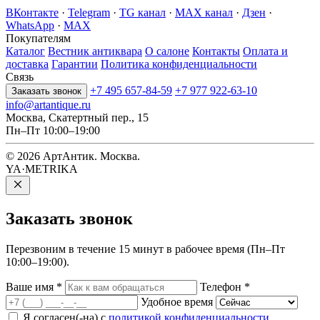
ВКонтакте
·
Telegram
·
TG канал
·
MAX канал
·
Дзен
·
WhatsApp
·
MAX
Покупателям
Каталог
Вестник антиквара
О салоне
Контакты
Оплата и
доставка
Гарантии
Политика конфиденциальности
Связь
+7 495 657-84-59
+7 977 922-63-10
Заказать звонок
info@artantique.ru
Москва, Скатертный пер., 15
Пн–Пт 10:00–19:00
© 2026 АртАнтик. Москва.
YA·METRIKA
Заказать
звонок
Перезвоним в течение 15 минут в рабочее время (Пн–Пт
10:00–19:00).
Ваше имя
*
Телефон
*
Удобное время
Я согласен(-на) с
политикой конфиденциальности