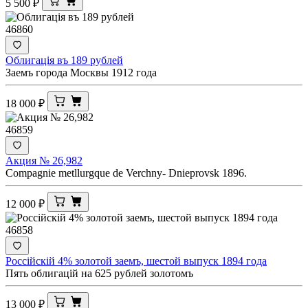
5 500
₽
46860
Облигацiя въ 189 рублей
Заемъ города Москвы 1912 года
18 000
₽
46859
Акция № 26,982
Compagnie metllurgque de Verchny- Dnieprovsk 1896.
12 000
₽
46858
Россiйскiй 4% золотой заемъ, шестой выпуск 1894 года
Пять облигацiй на 625 рублей золотомъ
13 000
₽