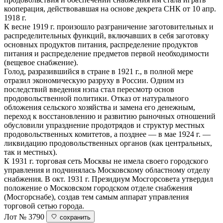
кооперация, действовавшая на основе декрета СНК от 10 апр.
1918 г.
К весне 1919 г. произошло разграничение заготовительных и
распределительных функций, включавших в себя заготовку
основных продуктов питания, распределение продуктов
питания и распределение предметов первой необходимости
(вещевое снабжение).
Голод, разразившийся в стране в 1921 г., в полной мере
отразил экономическую разруху в России. Одним из
последствий введения нэпа стал пересмотр основ
продовольственной политики. Отказ от натурального
обложения сельского хозяйства и замена его денежным,
переход к восстановлению и развитию рыночных отношений
обусловили упразднение продотрядов и структур местных
продовольственных комитетов, а позднее — в мае 1924 г. —
ликвидацию продовольственных органов (как центральных,
так и местных).
К 1931 г. торговая сеть Москвы не имела своего городского
управления и подчинялась Московскому областному отделу
снабжения. В окт. 1931 г. Президиум Мосгорсовета утвердил
положение о Московском городском отделе снабжения
(Мосгорснабе), создав тем самым аппарат управления
торговой сетью города.
Лот № 3790
сохранить