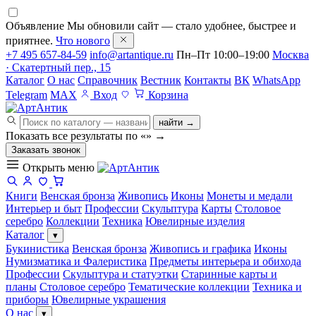
Объявление
Мы обновили сайт — стало удобнее, быстрее и
приятнее.
Что нового
+7 495 657-84-59
info@artantique.ru
Пн–Пт 10:00–19:00
Москва
· Скатертный пер., 15
Каталог
О нас
Справочник
Вестник
Контакты
ВК
WhatsApp
Telegram
MAX
Вход
Корзина
найти →
Показать все результаты по «
»
→
Заказать звонок
Открыть меню
Книги
Венская бронза
Живопись
Иконы
Монеты и медали
Интерьер и быт
Профессии
Скульптура
Карты
Столовое
серебро
Коллекции
Техника
Ювелирные изделия
Каталог
▾
Букинистика
Венская бронза
Живопись и графика
Иконы
Нумизматика и Фалеристика
Предметы интерьера и обихода
Профессии
Скульптура и статуэтки
Старинные карты и
планы
Столовое серебро
Тематические коллекции
Техника и
приборы
Ювелирные украшения
О нас
▾