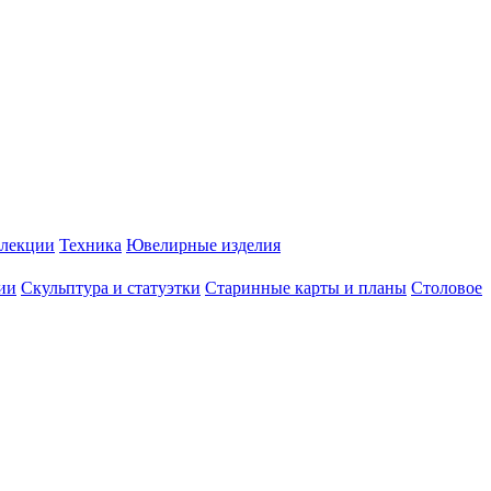
лекции
Техника
Ювелирные изделия
ии
Скульптура и статуэтки
Старинные карты и планы
Столовое