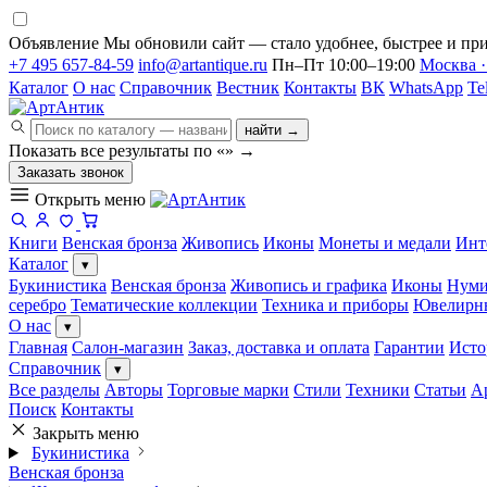
Объявление
Мы обновили сайт — стало удобнее, быстрее и при
+7 495 657-84-59
info@artantique.ru
Пн–Пт 10:00–19:00
Москва ·
Каталог
О нас
Справочник
Вестник
Контакты
ВК
WhatsApp
Te
найти →
Показать все результаты по «
»
→
Заказать звонок
Открыть меню
Книги
Венская бронза
Живопись
Иконы
Монеты и медали
Инт
Каталог
▾
Букинистика
Венская бронза
Живопись и графика
Иконы
Нуми
серебро
Тематические коллекции
Техника и приборы
Ювелирн
О нас
▾
Главная
Салон-магазин
Заказ, доставка и оплата
Гарантии
Исто
Справочник
▾
Все разделы
Авторы
Торговые марки
Стили
Техники
Статьи
А
Поиск
Контакты
Закрыть меню
Букинистика
Венская бронза