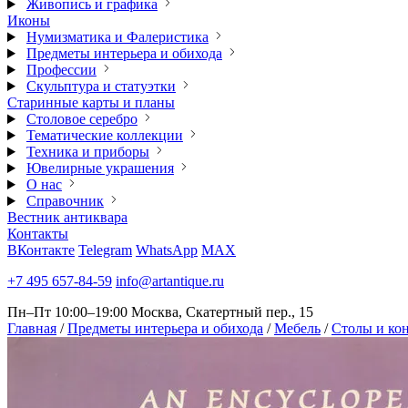
Живопись и графика
Иконы
Нумизматика и Фалеристика
Предметы интерьера и обихода
Профессии
Скульптура и статуэтки
Старинные карты и планы
Столовое серебро
Тематические коллекции
Техника и приборы
Ювелирные украшения
О нас
Справочник
Вестник антиквара
Контакты
ВКонтакте
Telegram
WhatsApp
MAX
+7 495 657-84-59
info@artantique.ru
Пн–Пт 10:00–19:00
Москва, Скатертный пер., 15
Главная
/
Предметы интерьера и обихода
/
Мебель
/
Столы и ко