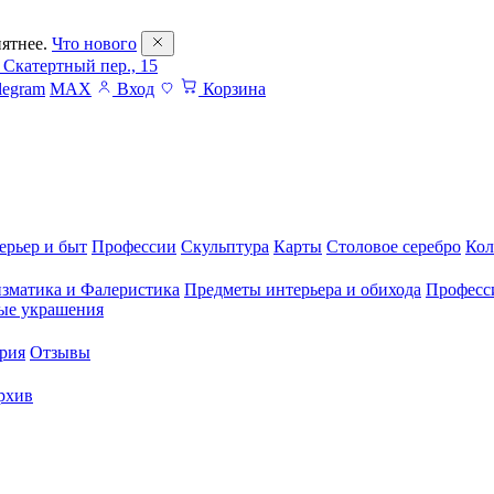
ятнее.
Что нового
 Скатертный пер., 15
legram
MAX
Вход
Корзина
ерьер и быт
Профессии
Скульптура
Карты
Столовое серебро
Кол
зматика и Фалеристика
Предметы интерьера и обихода
Професс
ые украшения
рия
Отзывы
рхив