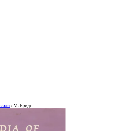
нсоли
/
М. Бридг