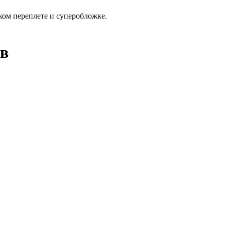
ском переплете и суперобложке.
ов