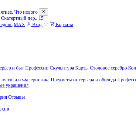
ятнее.
Что нового
 Скатертный пер., 15
legram
MAX
Вход
Корзина
ерьер и быт
Профессии
Скульптура
Карты
Столовое серебро
Кол
зматика и Фалеристика
Предметы интерьера и обихода
Професс
ые украшения
рия
Отзывы
рхив