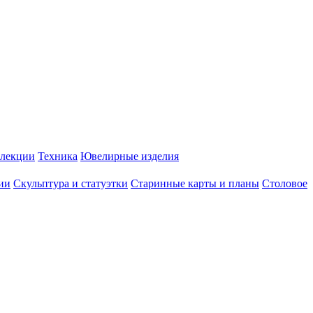
лекции
Техника
Ювелирные изделия
ии
Скульптура и статуэтки
Старинные карты и планы
Столовое