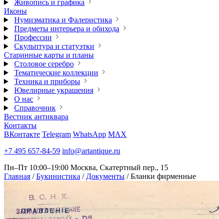
Живопись и графика
Иконы
Нумизматика и Фалеристика
Предметы интерьера и обихода
Профессии
Скульптура и статуэтки
Старинные карты и планы
Столовое серебро
Тематические коллекции
Техника и приборы
Ювелирные украшения
О нас
Справочник
Вестник антиквара
Контакты
ВКонтакте
Telegram
WhatsApp
MAX
+7 495 657-84-59
info@artantique.ru
Пн–Пт 10:00–19:00
Москва, Скатертный пер., 15
Главная
/
Букинистика
/
Документы
/
Бланки фирменные