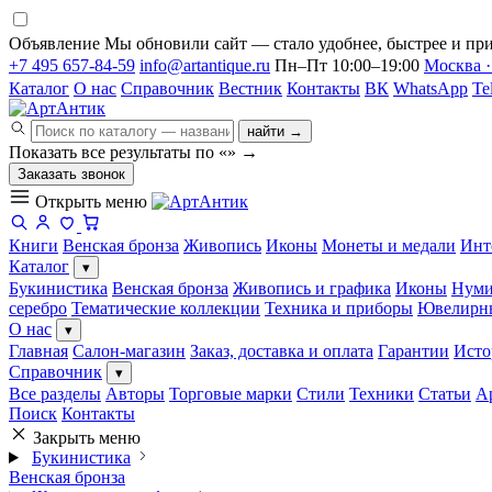
Объявление
Мы обновили сайт — стало удобнее, быстрее и при
+7 495 657-84-59
info@artantique.ru
Пн–Пт 10:00–19:00
Москва ·
Каталог
О нас
Справочник
Вестник
Контакты
ВК
WhatsApp
Te
найти →
Показать все результаты по «
»
→
Заказать звонок
Открыть меню
Книги
Венская бронза
Живопись
Иконы
Монеты и медали
Инт
Каталог
▾
Букинистика
Венская бронза
Живопись и графика
Иконы
Нуми
серебро
Тематические коллекции
Техника и приборы
Ювелирн
О нас
▾
Главная
Салон-магазин
Заказ, доставка и оплата
Гарантии
Исто
Справочник
▾
Все разделы
Авторы
Торговые марки
Стили
Техники
Статьи
А
Поиск
Контакты
Закрыть меню
Букинистика
Венская бронза