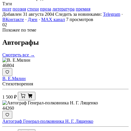
Тэги
поэт
поэзия
стихи
проза
литература
премия
Добавлен 31 августа 2004
Следить за новинками:
Telegram
·
ВКонтакте
·
Дзен
·
MAX канал
7 просмотров
02
Похожее по теме
Автографы
Смотреть все →
46804
В. Е.Мялин
Стихотворения
1 500
₽
44260
Автограф Генерал-полковника Н. Г. Лященко