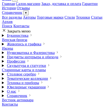
Главная
Салон-магазин
Заказ, доставка и оплата
Гарантии
История
Отзывы
Справочник
▾
Все разделы
Авторы
Торговые марки
Стили
Техники
Статьи
Архив
Поиск
Контакты
Закрыть меню
Букинистика
Венская бронза
Живопись и графика
Иконы
Нумизматика и Фалеристика
Предметы интерьера и обихода
Профессии
Скульптура и статуэтки
Старинные карты и планы
Столовое серебро
Тематические коллекции
Техника и приборы
Ювелирные украшения
О нас
Справочник
Вестник антиквара
Контакты