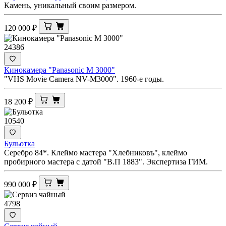
Камень, уникальный своим размером.
120 000
₽
24386
Кинокамера "Panasonic M 3000"
"VHS Movie Camera NV-M3000". 1960-е годы.
18 200
₽
10540
Бульотка
Серебро 84*. Клеймо мастера "Хлебниковъ", клеймо
пробирного мастера с датой "В.П 1883". Экспертиза ГИМ.
990 000
₽
4798