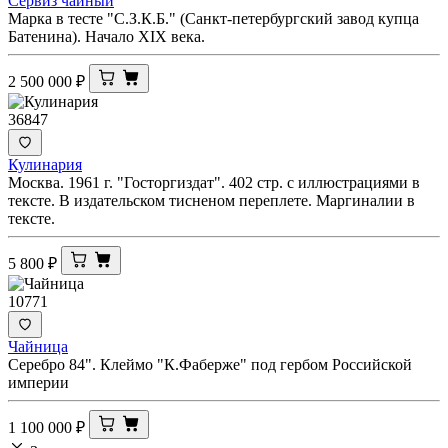
Сервиз чайный
Марка в тесте "С.З.К.Б." (Санкт-петербургский завод купца
Батенина). Начало XIX века.
2 500 000
₽
36847
Кулинария
Москва. 1961 г. "Госторгиздат". 402 стр. с иллюстрациями в
тексте. В издательском тисненом переплете. Маргиналии в
тексте.
5 800
₽
10771
Чайница
Серебро 84". Клеймо "К.Фаберже" под гербом Российской
империи
1 100 000
₽