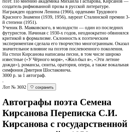
поэт. По мнению академика Михаила Гаспарова, Кирсанов —
создатель рифмованной прозы в русской литературе.
Награжден орденом Ленина (1966), орденами Трудового
Красного Знамени (1939, 1956), лауреат Сталинской премии 3-
й степени (1951).
Ученик В. Маяковского, в молодости — один из последних
футуристов. Начиная с 1930-х годов, неоднократно обвинялся
критикой в формализме. Склонность к поэтическим
экспериментам сделала его творчество многогранным. Оказал
значительное влияние на поэтов послевоенного поколения.
На стихи Кирсанова написаны песни, в том числе широко
известные («У Чёрного моря», «Жил-был я», «Эти летние
дожди»), романсы, сюиты, оратория, опера, а также вокальная
симфония Дмитрия Шостаковича.
3000 р. за 1 автограф.
.
Лот № 3692
сохранить
Автографы поэта Семена
Кирсанова
Переписка С.И.
Кирсанова с государственной