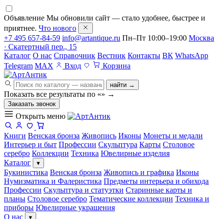
Объявление
Мы обновили сайт — стало удобнее, быстрее и
приятнее.
Что нового
+7 495 657-84-59
info@artantique.ru
Пн–Пт 10:00–19:00
Москва
· Скатертный пер., 15
Каталог
О нас
Справочник
Вестник
Контакты
ВК
WhatsApp
Telegram
MAX
Вход
Корзина
найти →
Показать все результаты по «
»
→
Заказать звонок
Открыть меню
Книги
Венская бронза
Живопись
Иконы
Монеты и медали
Интерьер и быт
Профессии
Скульптура
Карты
Столовое
серебро
Коллекции
Техника
Ювелирные изделия
Каталог
▾
Букинистика
Венская бронза
Живопись и графика
Иконы
Нумизматика и Фалеристика
Предметы интерьера и обихода
Профессии
Скульптура и статуэтки
Старинные карты и
планы
Столовое серебро
Тематические коллекции
Техника и
приборы
Ювелирные украшения
О нас
▾