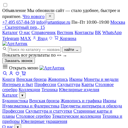
Объявление
Мы обновили сайт — стало удобнее, быстрее и
приятнее.
Что нового
+7 495 657-84-59
info@artantique.ru
Пн–Пт 10:00–19:00
Москва
· Скатертный пер., 15
Каталог
О нас
Справочник
Вестник
Контакты
ВК
WhatsApp
Telegram
MAX
Вход
Корзина
найти →
Показать все результаты по «
»
→
Заказать звонок
Открыть меню
Книги
Венская бронза
Живопись
Иконы
Монеты и медали
Интерьер и быт
Профессии
Скульптура
Карты
Столовое
серебро
Коллекции
Техника
Ювелирные изделия
Каталог
▾
Букинистика
Венская бронза
Живопись и графика
Иконы
Нумизматика и Фалеристика
Предметы интерьера и обихода
Профессии
Скульптура и статуэтки
Старинные карты и
планы
Столовое серебро
Тематические коллекции
Техника и
приборы
Ювелирные украшения
О нас
▾