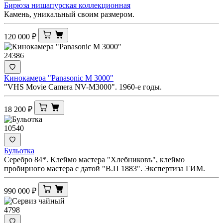
Бирюза нишапурская коллекционная
Камень, уникальный своим размером.
120 000
₽
24386
Кинокамера "Panasonic M 3000"
"VHS Movie Camera NV-M3000". 1960-е годы.
18 200
₽
10540
Бульотка
Серебро 84*. Клеймо мастера "Хлебниковъ", клеймо
пробирного мастера с датой "В.П 1883". Экспертиза ГИМ.
990 000
₽
4798