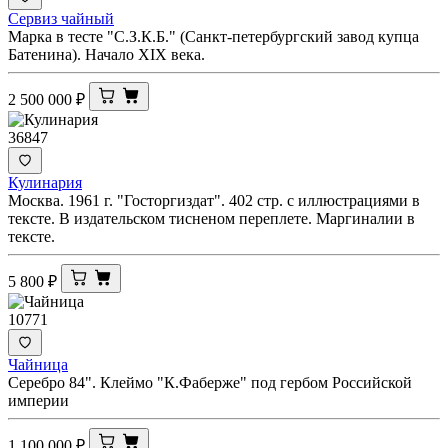
Сервиз чайный
Марка в тесте "С.З.К.Б." (Санкт-петербургский завод купца
Батенина). Начало XIX века.
2 500 000
₽
36847
Кулинария
Москва. 1961 г. "Госторгиздат". 402 стр. с иллюстрациями в
тексте. В издательском тисненом переплете. Маргиналии в
тексте.
5 800
₽
10771
Чайница
Серебро 84". Клеймо "К.Фаберже" под гербом Российской
империи
1 100 000
₽