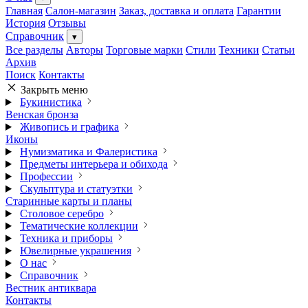
Главная
Салон-магазин
Заказ, доставка и оплата
Гарантии
История
Отзывы
Справочник
▾
Все разделы
Авторы
Торговые марки
Стили
Техники
Статьи
Архив
Поиск
Контакты
Закрыть меню
Букинистика
Венская бронза
Живопись и графика
Иконы
Нумизматика и Фалеристика
Предметы интерьера и обихода
Профессии
Скульптура и статуэтки
Старинные карты и планы
Столовое серебро
Тематические коллекции
Техника и приборы
Ювелирные украшения
О нас
Справочник
Вестник антиквара
Контакты