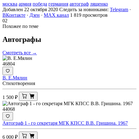
москва
армия
победа
германия
автограф
лященко
Добавлен 22 октября 2020
Следить за новинками:
Telegram
·
ВКонтакте
·
Дзен
·
MAX канал
1 819 просмотров
02
Похожее по теме
Автографы
Смотреть все →
46804
В. Е.Мялин
Стихотворения
1 500
₽
44068
Автограф 1 - го секретаря МГК КПСС В.В. Гришина. 1967
6 000
₽