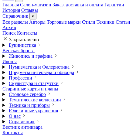
Главная
Салон-магазин
Заказ, доставка и оплата
Гарантии
История
Отзывы
Справочник
▾
Все разделы
Авторы
Торговые марки
Стили
Техники
Статьи
Архив
Поиск
Контакты
Закрыть меню
Букинистика
Венская бронза
Живопись и графика
Иконы
Нумизматика и Фалеристика
Предметы интерьера и обихода
Профессии
Скульптура и статуэтки
Старинные карты и планы
Столовое серебро
Тематические коллекции
Техника и приборы
Ювелирные украшения
О нас
Справочник
Вестник антиквара
Контакты