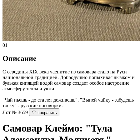
01
Описание
С середины XIX века чаепитие из самовара стало на Руси
национальной традицией. Добродушно попыхивая дымком и
булькая кипящей водой самовар создает особое настроение,
атмосферу тепла и уюта.
"Чай пьешь - до ста лет доживешь", "Выпей чайку - забудешь
тоску" - русские поговорки.
Лот № 3659
сохранить
Самовар
Клеймо: "Тула
Александръ Маликовъ".