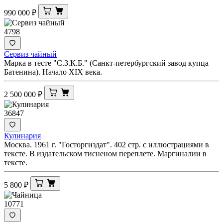
990 000
₽
4798
Сервиз чайный
Марка в тесте "С.З.К.Б." (Санкт-петербургский завод купца
Батенина). Начало XIX века.
2 500 000
₽
36847
Кулинария
Москва. 1961 г. "Госторгиздат". 402 стр. с иллюстрациями в
тексте. В издательском тисненом переплете. Маргиналии в
тексте.
5 800
₽
10771