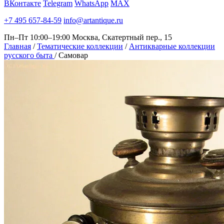
ВКонтакте
Telegram
WhatsApp
MAX
+7 495 657-84-59
info@artantique.ru
Пн–Пт 10:00–19:00
Москва, Скатертный пер., 15
Главная
/
Тематические коллекции
/
Антикварные коллекции
русского быта
/
Самовар