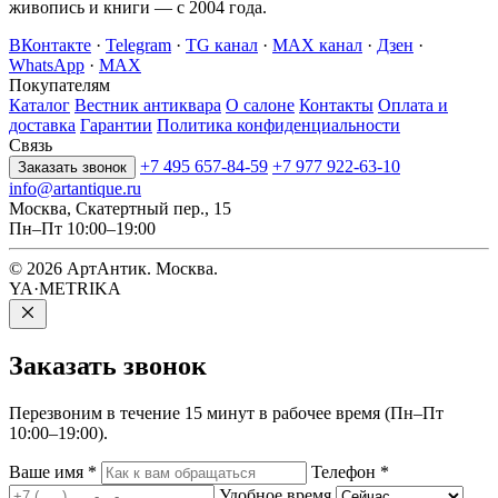
живопись и книги — с 2004 года.
ВКонтакте
·
Telegram
·
TG канал
·
MAX канал
·
Дзен
·
WhatsApp
·
MAX
Покупателям
Каталог
Вестник антиквара
О салоне
Контакты
Оплата и
доставка
Гарантии
Политика конфиденциальности
Связь
+7 495 657-84-59
+7 977 922-63-10
Заказать звонок
info@artantique.ru
Москва, Скатертный пер., 15
Пн–Пт 10:00–19:00
© 2026 АртАнтик. Москва.
YA·METRIKA
Заказать
звонок
Перезвоним в течение 15 минут в рабочее время (Пн–Пт
10:00–19:00).
Ваше имя
*
Телефон
*
Удобное время