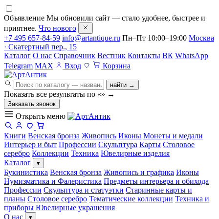
Объявление
Мы обновили сайт — стало удобнее, быстрее и
приятнее.
Что нового
+7 495 657-84-59
info@artantique.ru
Пн–Пт 10:00–19:00
Москва
· Скатертный пер., 15
Каталог
О нас
Справочник
Вестник
Контакты
ВК
WhatsApp
Telegram
MAX
Вход
Корзина
найти →
Показать все результаты по «
»
→
Заказать звонок
Открыть меню
Книги
Венская бронза
Живопись
Иконы
Монеты и медали
Интерьер и быт
Профессии
Скульптура
Карты
Столовое
серебро
Коллекции
Техника
Ювелирные изделия
Каталог
▾
Букинистика
Венская бронза
Живопись и графика
Иконы
Нумизматика и Фалеристика
Предметы интерьера и обихода
Профессии
Скульптура и статуэтки
Старинные карты и
планы
Столовое серебро
Тематические коллекции
Техника и
приборы
Ювелирные украшения
О нас
▾