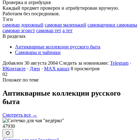
Проверка и атрибуция
Каждый предмет проверен и атрибутирован вручную.
Работаем без посредников.
Тэги
самовар дорожный
самовар маленький
самоварчики самовары
самовар эгоист
самовар тет
а тет
В разделах
Антикварные коллекции русского быта
Самовары и чайники
Добавлен 30 августа 2004
Следить за новинками:
Telegram
·
ВКонтакте
·
Дзен
·
MAX канал
8 просмотров
02
Похожее по теме
Антикварные коллекции русского
быта
Смотреть все →
47930