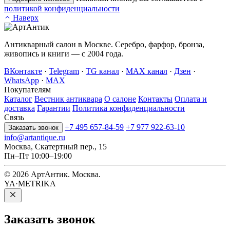
политикой конфиденциальности
Наверх
Антикварный салон в Москве. Серебро, фарфор, бронза,
живопись и книги — с 2004 года.
ВКонтакте
·
Telegram
·
TG канал
·
MAX канал
·
Дзен
·
WhatsApp
·
MAX
Покупателям
Каталог
Вестник антиквара
О салоне
Контакты
Оплата и
доставка
Гарантии
Политика конфиденциальности
Связь
+7 495 657-84-59
+7 977 922-63-10
Заказать звонок
info@artantique.ru
Москва, Скатертный пер., 15
Пн–Пт 10:00–19:00
© 2026 АртАнтик. Москва.
YA·METRIKA
Заказать
звонок