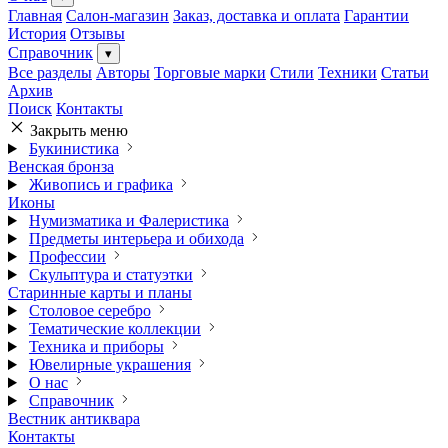
Главная
Салон-магазин
Заказ, доставка и оплата
Гарантии
История
Отзывы
Справочник
▾
Все разделы
Авторы
Торговые марки
Стили
Техники
Статьи
Архив
Поиск
Контакты
Закрыть меню
Букинистика
Венская бронза
Живопись и графика
Иконы
Нумизматика и Фалеристика
Предметы интерьера и обихода
Профессии
Скульптура и статуэтки
Старинные карты и планы
Столовое серебро
Тематические коллекции
Техника и приборы
Ювелирные украшения
О нас
Справочник
Вестник антиквара
Контакты