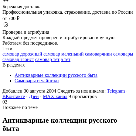
Бережная доставка
Профессиональная упаковка, страхование, доставка по России
от 700 ₽.
Проверка и атрибуция
Каждый предмет проверен и атрибутирован вручную.
Работаем без посредников.
Тэги
самовар дорожный
самовар маленький
самоварчики самовары
самовар эгоист
самовар тет
а тет
В разделах
Антикварные коллекции русского быта
Самовары и чайники
Добавлен 30 августа 2004
Следить за новинками:
Telegram
·
ВКонтакте
·
Дзен
·
MAX канал
9 просмотров
02
Похожее по теме
Антикварные коллекции русского
быта