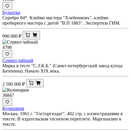
Бульотка
Серебро 84*. Клеймо мастера "Хлебниковъ", клеймо
пробирного мастера с датой "В.П 1883". Экспертиза ГИМ.
990 000
₽
4798
Сервиз чайный
Марка в тесте "С.З.К.Б." (Санкт-петербургский завод купца
Батенина). Начало XIX века.
2 500 000
₽
36847
Кулинария
Москва. 1961 г. "Госторгиздат". 402 стр. с иллюстрациями в
тексте. В издательском тисненом переплете. Маргиналии в
тексте.