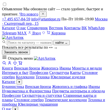
Объявление
Мы обновили сайт — стало удобнее, быстрее и
приятнее.
Что нового
+7 495 657-84-59
info@artantique.ru
Пн–Пт 10:00–19:00
Москва
· Скатертный пер., 15
Каталог
О нас
Справочник
Вестник
Контакты
ВК
WhatsApp
Telegram
MAX
Вход
Корзина
найти →
Показать все результаты по «
»
→
Заказать звонок
Открыть меню
Книги
Венская бронза
Живопись
Иконы
Монеты и медали
Интерьер и быт
Профессии
Скульптура
Карты
Столовое
серебро
Коллекции
Техника
Ювелирные изделия
Каталог
▾
Букинистика
Венская бронза
Живопись и графика
Иконы
Нумизматика и Фалеристика
Предметы интерьера и обихода
Профессии
Скульптура и статуэтки
Старинные карты и
планы
Столовое серебро
Тематические коллекции
Техника и
приборы
Ювелирные украшения
О нас
▾