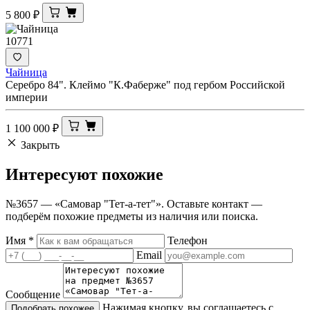
5 800
₽
10771
Чайница
Серебро 84". Клеймо "К.Фаберже" под гербом Российской
империи
1 100 000
₽
Закрыть
Интересуют
похожие
№3657 — «Самовар "Тет-а-тет"». Оставьте контакт —
подберём похожие предметы из наличия или поиска.
Имя
*
Телефон
Email
Сообщение
Нажимая кнопку, вы соглашаетесь с
Подобрать похожее