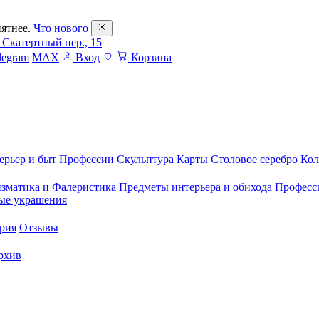
ятнее.
Что нового
 Скатертный пер., 15
legram
MAX
Вход
Корзина
ерьер и быт
Профессии
Скульптура
Карты
Столовое серебро
Кол
зматика и Фалеристика
Предметы интерьера и обихода
Професс
ые украшения
рия
Отзывы
рхив