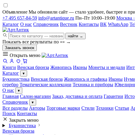
Объявление
Мы обновили сайт — стало удобнее, быстрее и при
+7 495 657-84-59
info@artantique.ru
Пн–Пт 10:00–19:00
Москва ·
Каталог
О нас
Справочник
Вестник
Контакты
ВК
WhatsApp
Te
найти →
Показать все результаты по «
»
→
Заказать звонок
Открыть меню
Книги
Венская бронза
Живопись
Иконы
Монеты и медали
Инт
Каталог
▾
Букинистика
Венская бронза
Живопись и графика
Иконы
Нуми
серебро
Тематические коллекции
Техника и приборы
Ювелирн
О нас
▾
Главная
Салон-магазин
Заказ, доставка и оплата
Гарантии
Исто
Справочник
▾
Все разделы
Авторы
Торговые марки
Стили
Техники
Статьи
А
Поиск
Контакты
Закрыть меню
Букинистика
Венская бронза