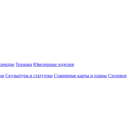
лекции
Техника
Ювелирные изделия
ии
Скульптура и статуэтки
Старинные карты и планы
Столовое