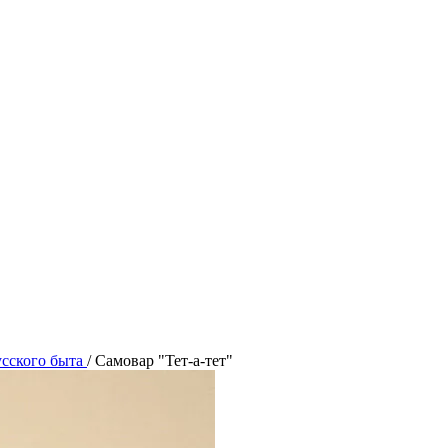
сского быта
/
Самовар "Тет-а-тет"