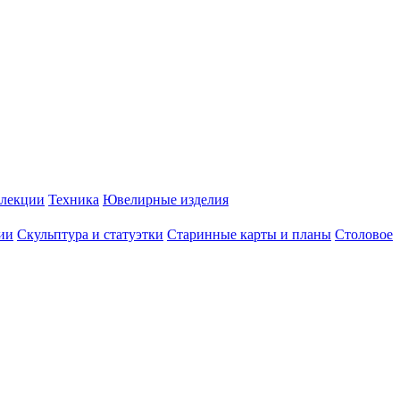
лекции
Техника
Ювелирные изделия
ии
Скульптура и статуэтки
Старинные карты и планы
Столовое