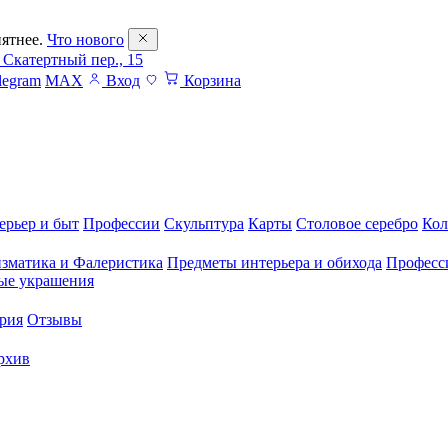
ятнее.
Что нового
 Скатертный пер., 15
legram
MAX
Вход
Корзина
ерьер и быт
Профессии
Скульптура
Карты
Столовое серебро
Кол
зматика и Фалеристика
Предметы интерьера и обихода
Професс
ые украшения
рия
Отзывы
рхив