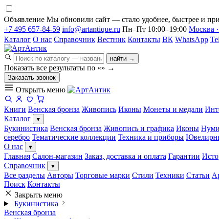
Объявление
Мы обновили сайт — стало удобнее, быстрее и при
+7 495 657-84-59
info@artantique.ru
Пн–Пт 10:00–19:00
Москва ·
Каталог
О нас
Справочник
Вестник
Контакты
ВК
WhatsApp
Te
найти →
Показать все результаты по «
»
→
Заказать звонок
Открыть меню
Книги
Венская бронза
Живопись
Иконы
Монеты и медали
Инт
Каталог
▾
Букинистика
Венская бронза
Живопись и графика
Иконы
Нуми
серебро
Тематические коллекции
Техника и приборы
Ювелирн
О нас
▾
Главная
Салон-магазин
Заказ, доставка и оплата
Гарантии
Исто
Справочник
▾
Все разделы
Авторы
Торговые марки
Стили
Техники
Статьи
А
Поиск
Контакты
Закрыть меню
Букинистика
Венская бронза