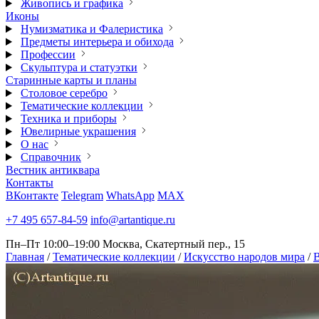
Живопись и графика
Иконы
Нумизматика и Фалеристика
Предметы интерьера и обихода
Профессии
Скульптура и статуэтки
Старинные карты и планы
Столовое серебро
Тематические коллекции
Техника и приборы
Ювелирные украшения
О нас
Справочник
Вестник антиквара
Контакты
ВКонтакте
Telegram
WhatsApp
MAX
+7 495 657-84-59
info@artantique.ru
Пн–Пт 10:00–19:00
Москва, Скатертный пер., 15
Главная
/
Тематические коллекции
/
Искусство народов мира
/
В