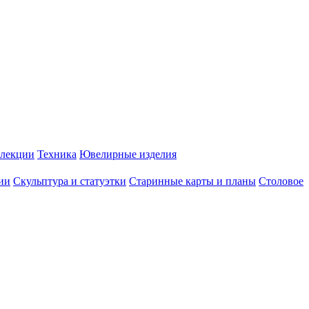
лекции
Техника
Ювелирные изделия
ии
Скульптура и статуэтки
Старинные карты и планы
Столовое