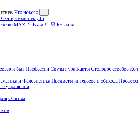
ятнее.
Что нового
 Скатертный пер., 15
legram
MAX
Вход
Корзина
ерьер и быт
Профессии
Скульптура
Карты
Столовое серебро
Кол
зматика и Фалеристика
Предметы интерьера и обихода
Професс
ые украшения
рия
Отзывы
рхив