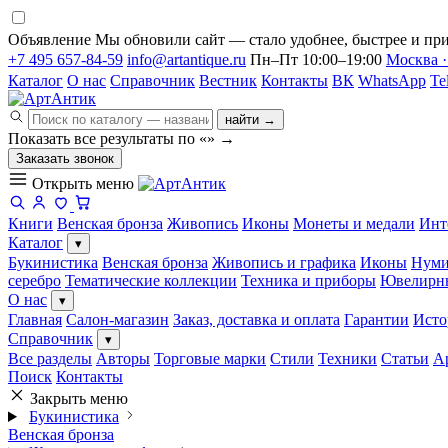
Объявление
Мы обновили сайт — стало удобнее, быстрее и при
+7 495 657-84-59
info@artantique.ru
Пн–Пт 10:00–19:00
Москва ·
Каталог
О нас
Справочник
Вестник
Контакты
ВК
WhatsApp
Te
найти →
Показать все результаты по «
»
→
Заказать звонок
Открыть меню
Книги
Венская бронза
Живопись
Иконы
Монеты и медали
Инт
Каталог
▾
Букинистика
Венская бронза
Живопись и графика
Иконы
Нуми
серебро
Тематические коллекции
Техника и приборы
Ювелирн
О нас
▾
Главная
Салон-магазин
Заказ, доставка и оплата
Гарантии
Исто
Справочник
▾
Все разделы
Авторы
Торговые марки
Стили
Техники
Статьи
А
Поиск
Контакты
Закрыть меню
Букинистика
Венская бронза