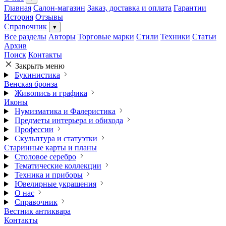
Главная
Салон-магазин
Заказ, доставка и оплата
Гарантии
История
Отзывы
Справочник
▾
Все разделы
Авторы
Торговые марки
Стили
Техники
Статьи
Архив
Поиск
Контакты
Закрыть меню
Букинистика
Венская бронза
Живопись и графика
Иконы
Нумизматика и Фалеристика
Предметы интерьера и обихода
Профессии
Скульптура и статуэтки
Старинные карты и планы
Столовое серебро
Тематические коллекции
Техника и приборы
Ювелирные украшения
О нас
Справочник
Вестник антиквара
Контакты