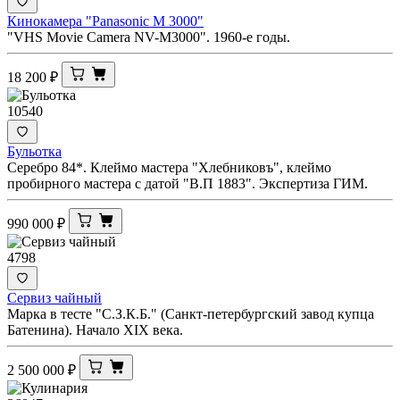
Кинокамера "Panasonic M 3000"
"VHS Movie Camera NV-M3000". 1960-е годы.
18 200
₽
10540
Бульотка
Серебро 84*. Клеймо мастера "Хлебниковъ", клеймо
пробирного мастера с датой "В.П 1883". Экспертиза ГИМ.
990 000
₽
4798
Сервиз чайный
Марка в тесте "С.З.К.Б." (Санкт-петербургский завод купца
Батенина). Начало XIX века.
2 500 000
₽