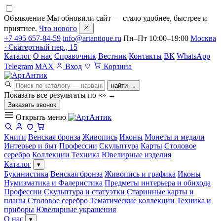
Объявление
Мы обновили сайт — стало удобнее, быстрее и
приятнее.
Что нового
+7 495 657-84-59
info@artantique.ru
Пн–Пт 10:00–19:00
Москва
· Скатертный пер., 15
Каталог
О нас
Справочник
Вестник
Контакты
ВК
WhatsApp
Telegram
MAX
Вход
Корзина
найти →
Показать все результаты по «
»
→
Заказать звонок
Открыть меню
Книги
Венская бронза
Живопись
Иконы
Монеты и медали
Интерьер и быт
Профессии
Скульптура
Карты
Столовое
серебро
Коллекции
Техника
Ювелирные изделия
Каталог
▾
Букинистика
Венская бронза
Живопись и графика
Иконы
Нумизматика и Фалеристика
Предметы интерьера и обихода
Профессии
Скульптура и статуэтки
Старинные карты и
планы
Столовое серебро
Тематические коллекции
Техника и
приборы
Ювелирные украшения
О нас
▾