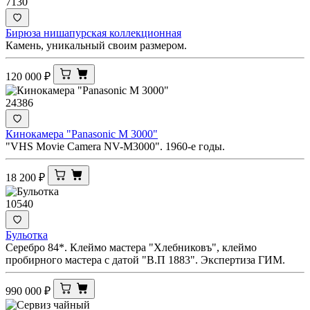
7130
Бирюза нишапурская коллекционная
Камень, уникальный своим размером.
120 000
₽
24386
Кинокамера "Panasonic M 3000"
"VHS Movie Camera NV-M3000". 1960-е годы.
18 200
₽
10540
Бульотка
Серебро 84*. Клеймо мастера "Хлебниковъ", клеймо
пробирного мастера с датой "В.П 1883". Экспертиза ГИМ.
990 000
₽