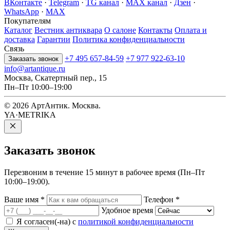
ВКонтакте
·
Telegram
·
TG канал
·
MAX канал
·
Дзен
·
WhatsApp
·
MAX
Покупателям
Каталог
Вестник антиквара
О салоне
Контакты
Оплата и
доставка
Гарантии
Политика конфиденциальности
Связь
+7 495 657-84-59
+7 977 922-63-10
Заказать звонок
info@artantique.ru
Москва, Скатертный пер., 15
Пн–Пт 10:00–19:00
© 2026 АртАнтик. Москва.
YA·METRIKA
Заказать
звонок
Перезвоним в течение 15 минут в рабочее время (Пн–Пт
10:00–19:00).
Ваше имя
*
Телефон
*
Удобное время
Я согласен(-на) с
политикой конфиденциальности