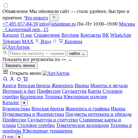
Объявление
Мы обновили сайт — стало удобнее, быстрее и
приятнее.
Что нового
+7 495 657-84-59
info@artantique.ru
Пн–Пт 10:00–19:00
Москва
· Скатертный пер., 15
Каталог
О нас
Справочник
Вестник
Контакты
ВК
WhatsApp
Telegram
MAX
Вход
Корзина
найти →
Показать все результаты по «
»
→
Заказать звонок
Открыть меню
Книги
Венская бронза
Живопись
Иконы
Монеты и медали
Интерьер и быт
Профессии
Скульптура
Карты
Столовое
серебро
Коллекции
Техника
Ювелирные изделия
Каталог
▾
Букинистика
Венская бронза
Живопись и графика
Иконы
Нумизматика и Фалеристика
Предметы интерьера и обихода
Профессии
Скульптура и статуэтки
Старинные карты и
планы
Столовое серебро
Тематические коллекции
Техника и
приборы
Ювелирные украшения
О нас
▾