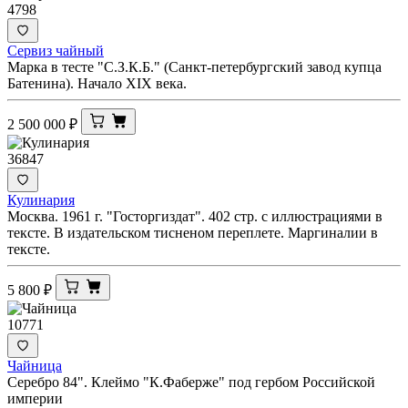
4798
Сервиз чайный
Марка в тесте "С.З.К.Б." (Санкт-петербургский завод купца
Батенина). Начало XIX века.
2 500 000
₽
36847
Кулинария
Москва. 1961 г. "Госторгиздат". 402 стр. с иллюстрациями в
тексте. В издательском тисненом переплете. Маргиналии в
тексте.
5 800
₽
10771
Чайница
Серебро 84". Клеймо "К.Фаберже" под гербом Российской
империи