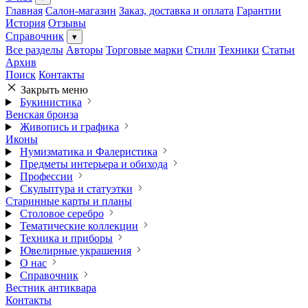
Главная
Салон-магазин
Заказ, доставка и оплата
Гарантии
История
Отзывы
Справочник
▾
Все разделы
Авторы
Торговые марки
Стили
Техники
Статьи
Архив
Поиск
Контакты
Закрыть меню
Букинистика
Венская бронза
Живопись и графика
Иконы
Нумизматика и Фалеристика
Предметы интерьера и обихода
Профессии
Скульптура и статуэтки
Старинные карты и планы
Столовое серебро
Тематические коллекции
Техника и приборы
Ювелирные украшения
О нас
Справочник
Вестник антиквара
Контакты