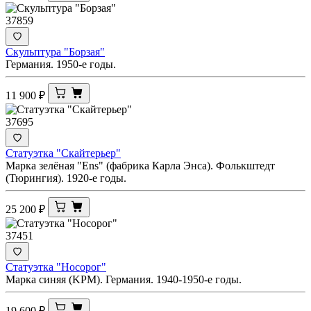
37859
Скульптура "Борзая"
Германия. 1950-е годы.
11 900
₽
37695
Статуэтка "Скайтерьер"
Марка зелёная "Ens" (фабрика Карла Энса). Фолькштедт
(Тюрингия). 1920-е годы.
25 200
₽
37451
Статуэтка "Носорог"
Марка синяя (KPM). Германия. 1940-1950-е годы.
19 600
₽