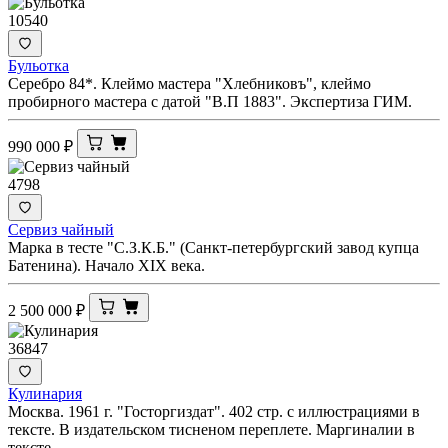
10540
Бульотка
Серебро 84*. Клеймо мастера "Хлебниковъ", клеймо
пробирного мастера с датой "В.П 1883". Экспертиза ГИМ.
990 000
₽
4798
Сервиз чайный
Марка в тесте "С.З.К.Б." (Санкт-петербургский завод купца
Батенина). Начало XIX века.
2 500 000
₽
36847
Кулинария
Москва. 1961 г. "Госторгиздат". 402 стр. с иллюстрациями в
тексте. В издательском тисненом переплете. Маргиналии в
тексте.