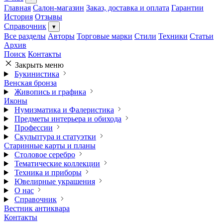
Главная
Салон-магазин
Заказ, доставка и оплата
Гарантии
История
Отзывы
Справочник
▾
Все разделы
Авторы
Торговые марки
Стили
Техники
Статьи
Архив
Поиск
Контакты
Закрыть меню
Букинистика
Венская бронза
Живопись и графика
Иконы
Нумизматика и Фалеристика
Предметы интерьера и обихода
Профессии
Скульптура и статуэтки
Старинные карты и планы
Столовое серебро
Тематические коллекции
Техника и приборы
Ювелирные украшения
О нас
Справочник
Вестник антиквара
Контакты