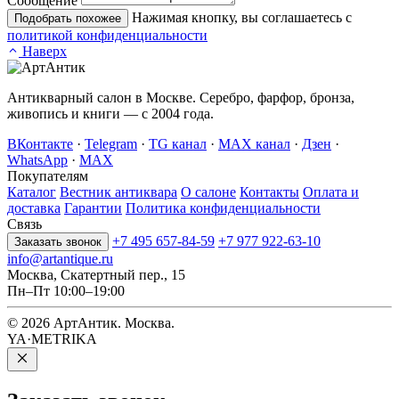
Сообщение
Нажимая кнопку, вы соглашаетесь с
Подобрать похожее
политикой конфиденциальности
Наверх
Антикварный салон в Москве. Серебро, фарфор, бронза,
живопись и книги — с 2004 года.
ВКонтакте
·
Telegram
·
TG канал
·
MAX канал
·
Дзен
·
WhatsApp
·
MAX
Покупателям
Каталог
Вестник антиквара
О салоне
Контакты
Оплата и
доставка
Гарантии
Политика конфиденциальности
Связь
+7 495 657-84-59
+7 977 922-63-10
Заказать звонок
info@artantique.ru
Москва, Скатертный пер., 15
Пн–Пт 10:00–19:00
© 2026 АртАнтик. Москва.
YA·METRIKA