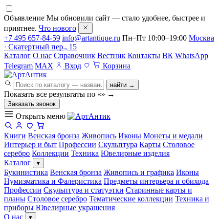
Объявление
Мы обновили сайт — стало удобнее, быстрее и
приятнее.
Что нового
+7 495 657-84-59
info@artantique.ru
Пн–Пт 10:00–19:00
Москва
· Скатертный пер., 15
Каталог
О нас
Справочник
Вестник
Контакты
ВК
WhatsApp
Telegram
MAX
Вход
Корзина
найти →
Показать все результаты по «
»
→
Заказать звонок
Открыть меню
Книги
Венская бронза
Живопись
Иконы
Монеты и медали
Интерьер и быт
Профессии
Скульптура
Карты
Столовое
серебро
Коллекции
Техника
Ювелирные изделия
Каталог
▾
Букинистика
Венская бронза
Живопись и графика
Иконы
Нумизматика и Фалеристика
Предметы интерьера и обихода
Профессии
Скульптура и статуэтки
Старинные карты и
планы
Столовое серебро
Тематические коллекции
Техника и
приборы
Ювелирные украшения
О нас
▾