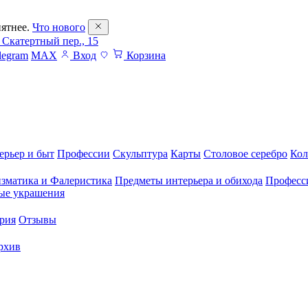
ятнее.
Что нового
 Скатертный пер., 15
legram
MAX
Вход
Корзина
ерьер и быт
Профессии
Скульптура
Карты
Столовое серебро
Кол
зматика и Фалеристика
Предметы интерьера и обихода
Професс
ые украшения
рия
Отзывы
рхив