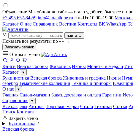
Объявление
Мы обновили сайт — стало удобнее, быстрее и при
+7 495 657-84-59
info@artantique.ru
Пн–Пт 10:00–19:00
Москва ·
Каталог
О нас
Справочник
Вестник
Контакты
ВК
WhatsApp
Te
найти →
Показать все результаты по «
»
→
Заказать звонок
Открыть меню
Книги
Венская бронза
Живопись
Иконы
Монеты и медали
Инт
Каталог
▾
Букинистика
Венская бронза
Живопись и графика
Иконы
Нуми
серебро
Тематические коллекции
Техника и приборы
Ювелирн
О нас
▾
Главная
Салон-магазин
Заказ, доставка и оплата
Гарантии
Исто
Справочник
▾
Все разделы
Авторы
Торговые марки
Стили
Техники
Статьи
А
Поиск
Контакты
Закрыть меню
Букинистика
Венская бронза