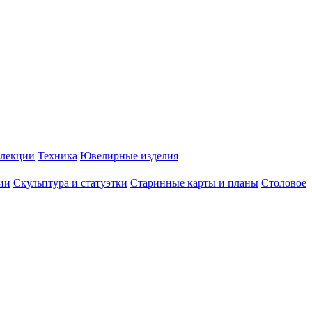
лекции
Техника
Ювелирные изделия
ии
Скульптура и статуэтки
Старинные карты и планы
Столовое