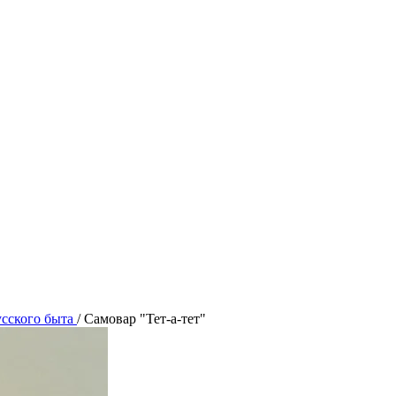
сского быта
/
Самовар "Тет-а-тет"