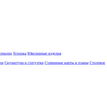
лекции
Техника
Ювелирные изделия
ии
Скульптура и статуэтки
Старинные карты и планы
Столовое