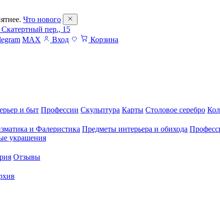
ятнее.
Что нового
 Скатертный пер., 15
legram
MAX
Вход
Корзина
ерьер и быт
Профессии
Скульптура
Карты
Столовое серебро
Кол
зматика и Фалеристика
Предметы интерьера и обихода
Професс
ые украшения
рия
Отзывы
рхив