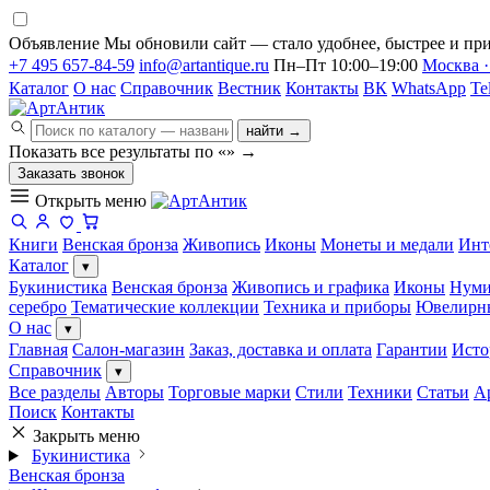
Объявление
Мы обновили сайт — стало удобнее, быстрее и при
+7 495 657-84-59
info@artantique.ru
Пн–Пт 10:00–19:00
Москва ·
Каталог
О нас
Справочник
Вестник
Контакты
ВК
WhatsApp
Te
найти →
Показать все результаты по «
»
→
Заказать звонок
Открыть меню
Книги
Венская бронза
Живопись
Иконы
Монеты и медали
Инт
Каталог
▾
Букинистика
Венская бронза
Живопись и графика
Иконы
Нуми
серебро
Тематические коллекции
Техника и приборы
Ювелирн
О нас
▾
Главная
Салон-магазин
Заказ, доставка и оплата
Гарантии
Исто
Справочник
▾
Все разделы
Авторы
Торговые марки
Стили
Техники
Статьи
А
Поиск
Контакты
Закрыть меню
Букинистика
Венская бронза