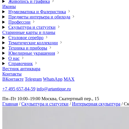
Живопись и графика
Иконы
Нумизматика и Фалеристика
Предметы интерьера и обихода
Профессии
Скульптура и статуэтки
Старинные карты и планы
Столовое серебро
Тематические коллекции
Техника и приборы
Ювелирные украшения
О нас
Справочник
Вестник антиквара
Контакты
ВКонтакте
Telegram
WhatsApp
MAX
+7 495 657-84-59
info@artantique.ru
Пн–Пт 10:00–19:00
Москва, Скатертный пер., 15
Главная
/
Скульптура и статуэтки
/
Интерьерная скульптура
/
Ск