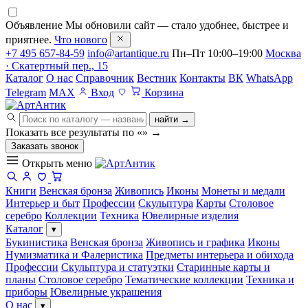
Объявление
Мы обновили сайт — стало удобнее, быстрее и
приятнее.
Что нового
+7 495 657-84-59
info@artantique.ru
Пн–Пт 10:00–19:00
Москва
· Скатертный пер., 15
Каталог
О нас
Справочник
Вестник
Контакты
ВК
WhatsApp
Telegram
MAX
Вход
Корзина
найти →
Показать все результаты по «
»
→
Заказать звонок
Открыть меню
Книги
Венская бронза
Живопись
Иконы
Монеты и медали
Интерьер и быт
Профессии
Скульптура
Карты
Столовое
серебро
Коллекции
Техника
Ювелирные изделия
Каталог
▾
Букинистика
Венская бронза
Живопись и графика
Иконы
Нумизматика и Фалеристика
Предметы интерьера и обихода
Профессии
Скульптура и статуэтки
Старинные карты и
планы
Столовое серебро
Тематические коллекции
Техника и
приборы
Ювелирные украшения
О нас
▾