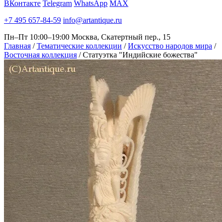
ВКонтакте
Telegram
WhatsApp
MAX
+7 495 657-84-59
info@artantique.ru
Пн–Пт 10:00–19:00
Москва, Скатертный пер., 15
Главная
/
Тематические коллекции
/
Искусство народов мира
/
Восточная коллекция
/
Статуэтка "Индийские божества"