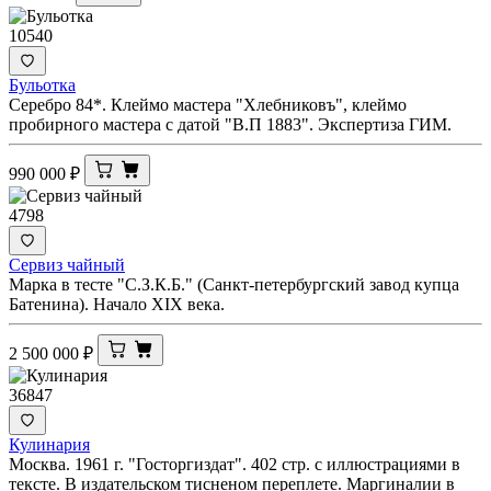
10540
Бульотка
Серебро 84*. Клеймо мастера "Хлебниковъ", клеймо
пробирного мастера с датой "В.П 1883". Экспертиза ГИМ.
990 000
₽
4798
Сервиз чайный
Марка в тесте "С.З.К.Б." (Санкт-петербургский завод купца
Батенина). Начало XIX века.
2 500 000
₽
36847
Кулинария
Москва. 1961 г. "Госторгиздат". 402 стр. с иллюстрациями в
тексте. В издательском тисненом переплете. Маргиналии в