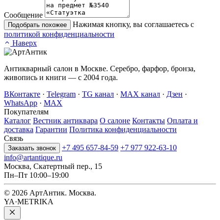
Сообщение
Нажимая кнопку, вы соглашаетесь с
Подобрать похожее
политикой конфиденциальности
Наверх
Антикварный салон в Москве. Серебро, фарфор, бронза,
живопись и книги — с 2004 года.
ВКонтакте
·
Telegram
·
TG канал
·
MAX канал
·
Дзен
·
WhatsApp
·
MAX
Покупателям
Каталог
Вестник антиквара
О салоне
Контакты
Оплата и
доставка
Гарантии
Политика конфиденциальности
Связь
+7 495 657-84-59
+7 977 922-63-10
Заказать звонок
info@artantique.ru
Москва, Скатертный пер., 15
Пн–Пт 10:00–19:00
© 2026 АртАнтик. Москва.
YA·METRIKA