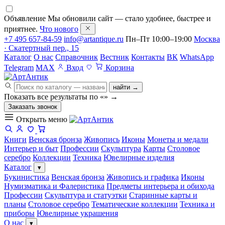
Объявление
Мы обновили сайт — стало удобнее, быстрее и
приятнее.
Что нового
+7 495 657-84-59
info@artantique.ru
Пн–Пт 10:00–19:00
Москва
· Скатертный пер., 15
Каталог
О нас
Справочник
Вестник
Контакты
ВК
WhatsApp
Telegram
MAX
Вход
Корзина
найти →
Показать все результаты по «
»
→
Заказать звонок
Открыть меню
Книги
Венская бронза
Живопись
Иконы
Монеты и медали
Интерьер и быт
Профессии
Скульптура
Карты
Столовое
серебро
Коллекции
Техника
Ювелирные изделия
Каталог
▾
Букинистика
Венская бронза
Живопись и графика
Иконы
Нумизматика и Фалеристика
Предметы интерьера и обихода
Профессии
Скульптура и статуэтки
Старинные карты и
планы
Столовое серебро
Тематические коллекции
Техника и
приборы
Ювелирные украшения
О нас
▾