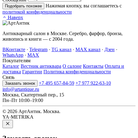
Нажимая кнопку, вы соглашаетесь с
Подобрать похожее
политикой конфиденциальности
Наверх
Антикварный салон в Москве. Серебро, фарфор, бронза,
живопись и книги — с 2004 года.
ВКонтакте
·
Telegram
·
TG канал
·
MAX канал
·
Дзен
·
WhatsApp
·
MAX
Покупателям
Каталог
Вестник антиквара
О салоне
Контакты
Оплата и
доставка
Гарантии
Политика конфиденциальности
Связь
+7 495 657-84-59
+7 977 922-63-10
Заказать звонок
info@artantique.ru
Москва, Скатертный пер., 15
Пн–Пт 10:00–19:00
© 2026 АртАнтик. Москва.
YA·METRIKA