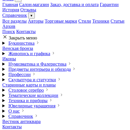
Главная
Салон-магазин
Заказ, доставка и оплата
Гарантии
История
Отзывы
Справочник
▾
Все разделы
Авторы
Торговые марки
Стили
Техники
Статьи
Архив
Поиск
Контакты
Закрыть меню
Букинистика
Венская бронза
Живопись и графика
Иконы
Нумизматика и Фалеристика
Предметы интерьера и обихода
Профессии
Скульптура и статуэтки
Старинные карты и планы
Столовое серебро
Тематические коллекции
Техника и приборы
Ювелирные украшения
О нас
Справочник
Вестник антиквара
Контакты