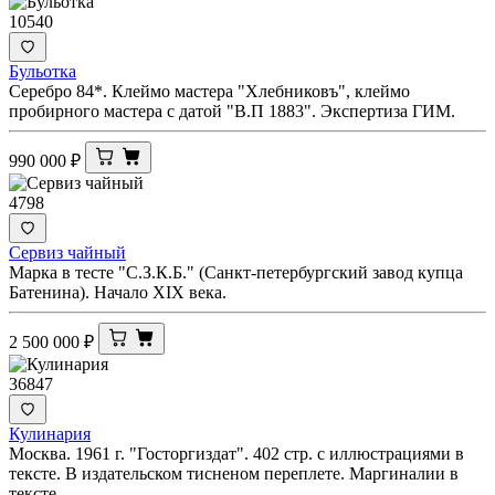
10540
Бульотка
Серебро 84*. Клеймо мастера "Хлебниковъ", клеймо
пробирного мастера с датой "В.П 1883". Экспертиза ГИМ.
990 000
₽
4798
Сервиз чайный
Марка в тесте "С.З.К.Б." (Санкт-петербургский завод купца
Батенина). Начало XIX века.
2 500 000
₽
36847
Кулинария
Москва. 1961 г. "Госторгиздат". 402 стр. с иллюстрациями в
тексте. В издательском тисненом переплете. Маргиналии в
тексте.