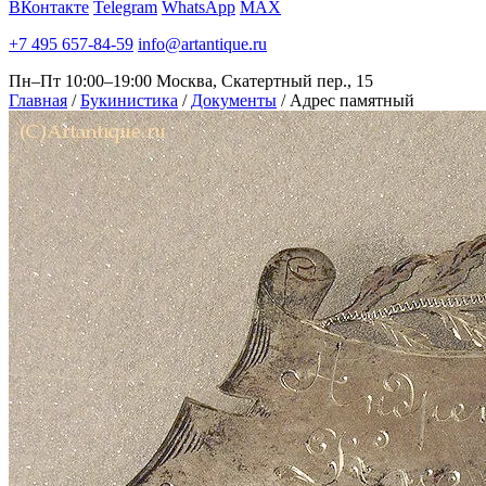
ВКонтакте
Telegram
WhatsApp
MAX
+7 495 657-84-59
info@artantique.ru
Пн–Пт 10:00–19:00
Москва, Скатертный пер., 15
Главная
/
Букинистика
/
Документы
/
Адрес памятный