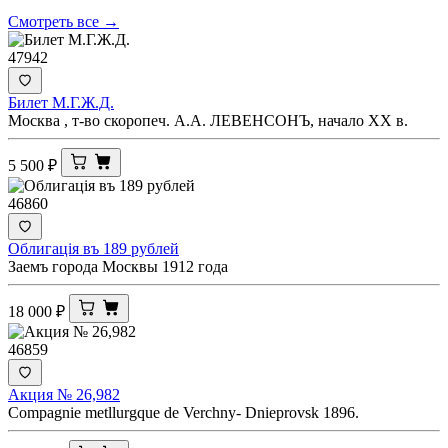
Смотреть все →
47942
Билет М.Г.Ж.Д.
Москва , т-во скоропеч. А.А. ЛЕВЕНСОНЪ, начало ХХ в.
5 500
₽
46860
Облигацiя въ 189 рублей
Заемъ города Москвы 1912 года
18 000
₽
46859
Акция № 26,982
Compagnie metllurgque de Verchny- Dnieprovsk 1896.