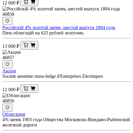
12 000
₽
46858
Россiйскiй 4% золотой заемъ, шестой выпуск 1894 года
Пять облигацiй на 625 рублей золотомъ
13 000
₽
46857
Акция
Societe anonime russo-belge d'Entreprises Electriques
12 000
₽
46856
Облигация
4% заемъ 1903 года Общества Московско-Виндаво-Рыбинской
железной дороги