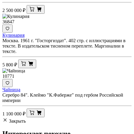
2 500 000
₽
36847
Кулинария
Москва. 1961 г. "Госторгиздат". 402 стр. с иллюстрациями в
тексте. В издательском тисненом переплете. Маргиналии в
тексте.
5 800
₽
10771
Чайница
Серебро 84". Клеймо "К.Фаберже" под гербом Российской
империи
1 100 000
₽
Закрыть
Интересуют
похожие