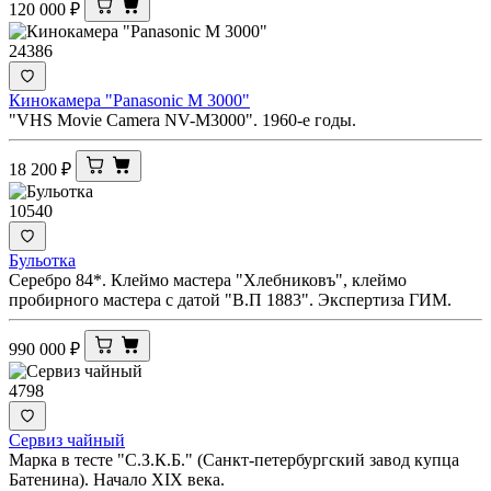
120 000
₽
24386
Кинокамера "Panasonic M 3000"
"VHS Movie Camera NV-M3000". 1960-е годы.
18 200
₽
10540
Бульотка
Серебро 84*. Клеймо мастера "Хлебниковъ", клеймо
пробирного мастера с датой "В.П 1883". Экспертиза ГИМ.
990 000
₽
4798
Сервиз чайный
Марка в тесте "С.З.К.Б." (Санкт-петербургский завод купца
Батенина). Начало XIX века.