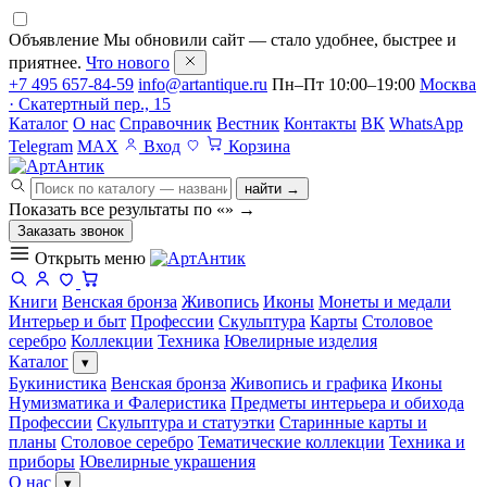
Объявление
Мы обновили сайт — стало удобнее, быстрее и
приятнее.
Что нового
+7 495 657-84-59
info@artantique.ru
Пн–Пт 10:00–19:00
Москва
· Скатертный пер., 15
Каталог
О нас
Справочник
Вестник
Контакты
ВК
WhatsApp
Telegram
MAX
Вход
Корзина
найти →
Показать все результаты по «
»
→
Заказать звонок
Открыть меню
Книги
Венская бронза
Живопись
Иконы
Монеты и медали
Интерьер и быт
Профессии
Скульптура
Карты
Столовое
серебро
Коллекции
Техника
Ювелирные изделия
Каталог
▾
Букинистика
Венская бронза
Живопись и графика
Иконы
Нумизматика и Фалеристика
Предметы интерьера и обихода
Профессии
Скульптура и статуэтки
Старинные карты и
планы
Столовое серебро
Тематические коллекции
Техника и
приборы
Ювелирные украшения
О нас
▾