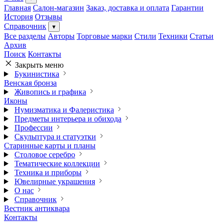
Главная
Салон-магазин
Заказ, доставка и оплата
Гарантии
История
Отзывы
Справочник
▾
Все разделы
Авторы
Торговые марки
Стили
Техники
Статьи
Архив
Поиск
Контакты
Закрыть меню
Букинистика
Венская бронза
Живопись и графика
Иконы
Нумизматика и Фалеристика
Предметы интерьера и обихода
Профессии
Скульптура и статуэтки
Старинные карты и планы
Столовое серебро
Тематические коллекции
Техника и приборы
Ювелирные украшения
О нас
Справочник
Вестник антиквара
Контакты