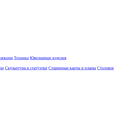
лекции
Техника
Ювелирные изделия
ии
Скульптура и статуэтки
Старинные карты и планы
Столовое