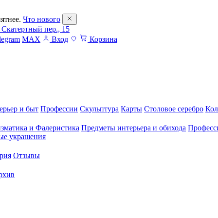
ятнее.
Что нового
 Скатертный пер., 15
legram
MAX
Вход
Корзина
ерьер и быт
Профессии
Скульптура
Карты
Столовое серебро
Кол
зматика и Фалеристика
Предметы интерьера и обихода
Професс
ые украшения
рия
Отзывы
рхив