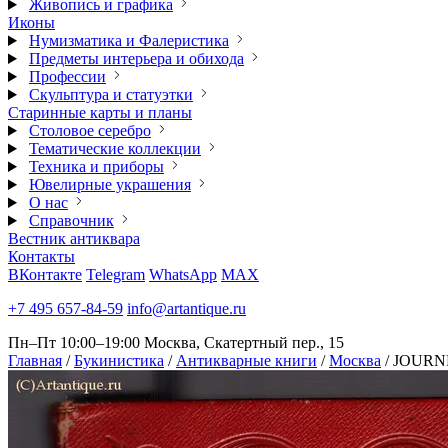
Живопись и графика
Иконы
Нумизматика и Фалеристика
Предметы интерьера и обихода
Профессии
Скульптура и статуэтки
Старинные карты и планы
Столовое серебро
Тематические коллекции
Техника и приборы
Ювелирные украшения
О нас
Справочник
Вестник антиквара
Контакты
ВКонтакте
Telegram
WhatsApp
MAX
+7 495 657-84-59
info@artantique.ru
Пн–Пт 10:00–19:00
Москва, Скатертный пер., 15
Главная
/
Букинистика
/
Антикварные книги
/
Москва
/
JОURN