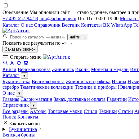
Объявление
Мы обновили сайт — стало удобнее, быстрее и при
+7 495 657-84-59
info@artantique.ru
Пн–Пт 10:00–19:00
Москва ·
Каталог
О нас
Справочник
Вестник
Контакты
ВК
WhatsApp
Te
найти →
Показать все результаты по «
»
→
Заказать звонок
Открыть меню
Книги
Венская бронза
Живопись
Иконы
Монеты и медали
Инт
Каталог
▾
Букинистика
Венская бронза
Живопись и графика
Иконы
Нуми
серебро
Тематические коллекции
Техника и приборы
Ювелирн
О нас
▾
Главная
Салон-магазин
Заказ, доставка и оплата
Гарантии
Исто
Справочник
▾
Все разделы
Авторы
Торговые марки
Стили
Техники
Статьи
А
Поиск
Контакты
Закрыть меню
Букинистика
Венская бронза