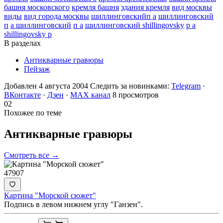
башня московского
кремля башня
здания кремля
вид москвы
виды
вид города москвы
шиллинговскийп а
шиллинговский
п
а шиллинговский
п а
шиллинговский shillingovsky
p a
shillingovsky p
В разделах
Антикварные гравюры
Пейзаж
Добавлен 4 августа 2004
Следить за новинками:
Telegram
·
ВКонтакте
·
Дзен
·
MAX канал
8 просмотров
02
Похожее по теме
Антикварные
гравюры
Смотреть все →
47907
Картина "Морской сюжет"
Подпись в левом нижнем углу "Ганзен".