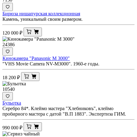
Бирюза нишапурская коллекционная
Камень, уникальный своим размером.
120 000
₽
24386
Кинокамера "Panasonic M 3000"
"VHS Movie Camera NV-M3000". 1960-е годы.
18 200
₽
10540
Бульотка
Серебро 84*. Клеймо мастера "Хлебниковъ", клеймо
пробирного мастера с датой "В.П 1883". Экспертиза ГИМ.
990 000
₽