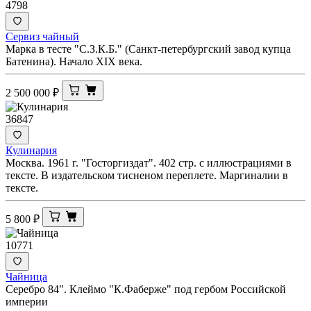
4798
Сервиз чайный
Марка в тесте "С.З.К.Б." (Санкт-петербургский завод купца
Батенина). Начало XIX века.
2 500 000
₽
36847
Кулинария
Москва. 1961 г. "Госторгиздат". 402 стр. с иллюстрациями в
тексте. В издательском тисненом переплете. Маргиналии в
тексте.
5 800
₽
10771
Чайница
Серебро 84". Клеймо "К.Фаберже" под гербом Российской
империи