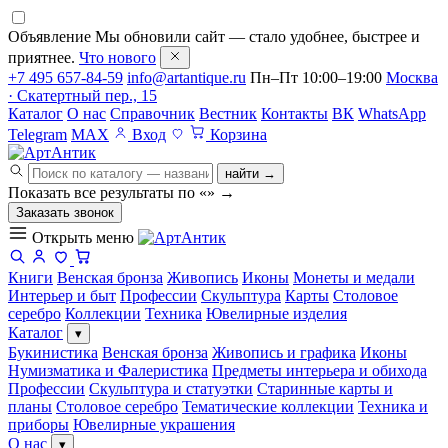
Объявление
Мы обновили сайт — стало удобнее, быстрее и
приятнее.
Что нового
+7 495 657-84-59
info@artantique.ru
Пн–Пт 10:00–19:00
Москва
· Скатертный пер., 15
Каталог
О нас
Справочник
Вестник
Контакты
ВК
WhatsApp
Telegram
MAX
Вход
Корзина
найти →
Показать все результаты по «
»
→
Заказать звонок
Открыть меню
Книги
Венская бронза
Живопись
Иконы
Монеты и медали
Интерьер и быт
Профессии
Скульптура
Карты
Столовое
серебро
Коллекции
Техника
Ювелирные изделия
Каталог
▾
Букинистика
Венская бронза
Живопись и графика
Иконы
Нумизматика и Фалеристика
Предметы интерьера и обихода
Профессии
Скульптура и статуэтки
Старинные карты и
планы
Столовое серебро
Тематические коллекции
Техника и
приборы
Ювелирные украшения
О нас
▾