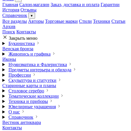
Главная
Салон-магазин
Заказ, доставка и оплата
Гарантии
История
Отзывы
Справочник
▾
Все разделы
Авторы
Торговые марки
Стили
Техники
Статьи
Архив
Поиск
Контакты
Закрыть меню
Букинистика
Венская бронза
Живопись и графика
Иконы
Нумизматика и Фалеристика
Предметы интерьера и обихода
Профессии
Скульптура и статуэтки
Старинные карты и планы
Столовое серебро
Тематические коллекции
Техника и приборы
Ювелирные украшения
О нас
Справочник
Вестник антиквара
Контакты