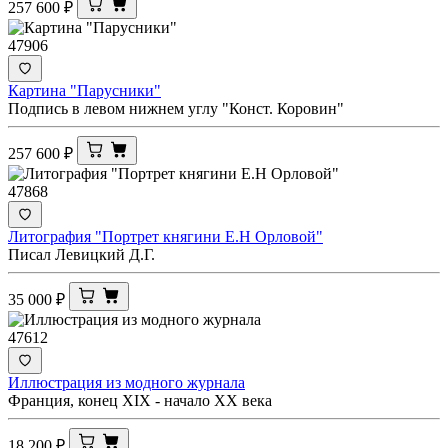
257 600
₽
47906
Картина "Парусники"
Подпись в левом нижнем углу "Конст. Коровин"
257 600
₽
47868
Литография "Портрет княгини Е.Н Орловой"
Писал Левицкий Д.Г.
35 000
₽
47612
Иллюстрация из модного журнала
Франция, конец XIX - начало XX века
18 200
₽