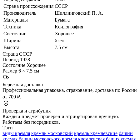
Страна происхождения
СССР
Производитель
Шиллинговский П. А.
Материалы
Бумага
Техника
Ксилография
Состояние
Хорошее
Ширина
6 см
Высота
7.5 см
Страна
СССР
Период
1928
Состояние
Хорошее
Размер
6 × 7.5 см
Бережная доставка
Профессиональная упаковка, страхование, доставка по России
от 700 ₽.
Проверка и атрибуция
Каждый предмет проверен и атрибутирован вручную.
Работаем без посредников.
Тэги
виды кремля
кремль московский
кремль кремлевские
башни
кремля
башни московского
кремля кремлевская
башня кремля