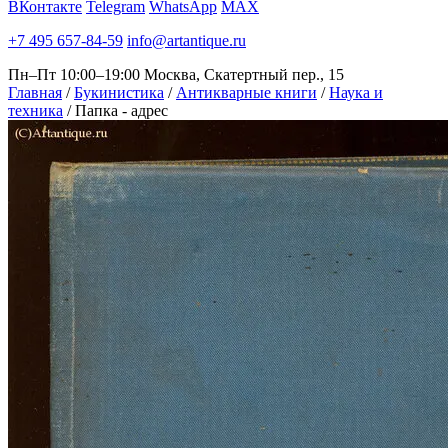
ВКонтакте
Telegram
WhatsApp
MAX
+7 495 657-84-59
info@artantique.ru
Пн–Пт 10:00–19:00
Москва, Скатертный пер., 15
Главная
/
Букинистика
/
Антикварные книги
/
Наука и
техника
/
Папка - адрес