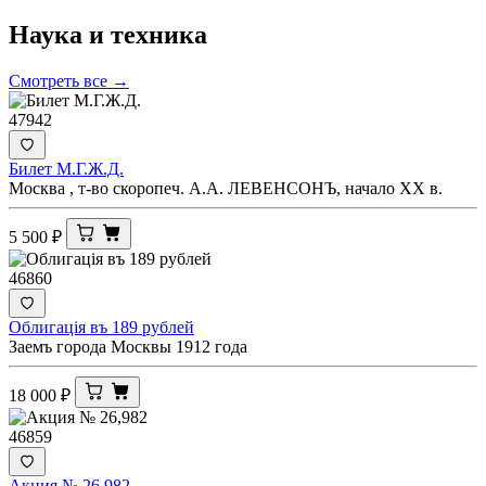
Наука и
техника
Смотреть все →
47942
Билет М.Г.Ж.Д.
Москва , т-во скоропеч. А.А. ЛЕВЕНСОНЪ, начало ХХ в.
5 500
₽
46860
Облигацiя въ 189 рублей
Заемъ города Москвы 1912 года
18 000
₽
46859
Акция № 26,982