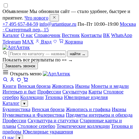
Объявление
Мы обновили сайт — стало удобнее, быстрее и
приятнее.
Что нового
+7 495 657-84-59
info@artantique.ru
Пн–Пт 10:00–19:00
Москва
· Скатертный пер., 15
Каталог
О нас
Справочник
Вестник
Контакты
ВК
WhatsApp
Telegram
MAX
Вход
Корзина
найти →
Показать все результаты по «
»
→
Заказать звонок
Открыть меню
Книги
Венская бронза
Живопись
Иконы
Монеты и медали
Интерьер и быт
Профессии
Скульптура
Карты
Столовое
серебро
Коллекции
Техника
Ювелирные изделия
Каталог
▾
Букинистика
Венская бронза
Живопись и графика
Иконы
Нумизматика и Фалеристика
Предметы интерьера и обихода
Профессии
Скульптура и статуэтки
Старинные карты и
планы
Столовое серебро
Тематические коллекции
Техника и
приборы
Ювелирные украшения
О нас
▾