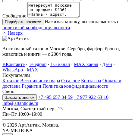
Сообщение
Нажимая кнопку, вы соглашаетесь с
Подобрать похожее
политикой конфиденциальности
Наверх
Антикварный салон в Москве. Серебро, фарфор, бронза,
живопись и книги — с 2004 года.
ВКонтакте
·
Telegram
·
TG канал
·
MAX канал
·
Дзен
·
WhatsApp
·
MAX
Покупателям
Каталог
Вестник антиквара
О салоне
Контакты
Оплата и
доставка
Гарантии
Политика конфиденциальности
Связь
+7 495 657-84-59
+7 977 922-63-10
Заказать звонок
info@artantique.ru
Москва, Скатертный пер., 15
Пн–Пт 10:00–19:00
© 2026 АртАнтик. Москва.
YA·METRIKA