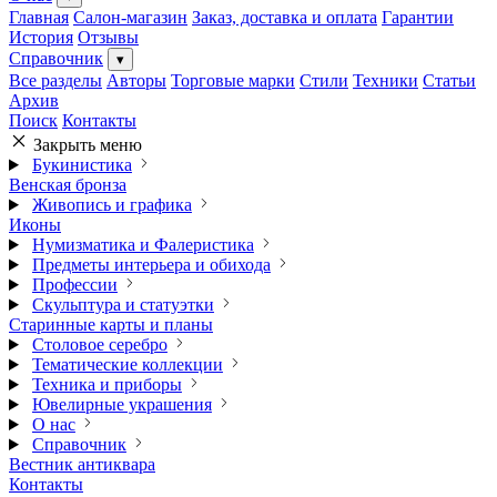
Главная
Салон-магазин
Заказ, доставка и оплата
Гарантии
История
Отзывы
Справочник
▾
Все разделы
Авторы
Торговые марки
Стили
Техники
Статьи
Архив
Поиск
Контакты
Закрыть меню
Букинистика
Венская бронза
Живопись и графика
Иконы
Нумизматика и Фалеристика
Предметы интерьера и обихода
Профессии
Скульптура и статуэтки
Старинные карты и планы
Столовое серебро
Тематические коллекции
Техника и приборы
Ювелирные украшения
О нас
Справочник
Вестник антиквара
Контакты