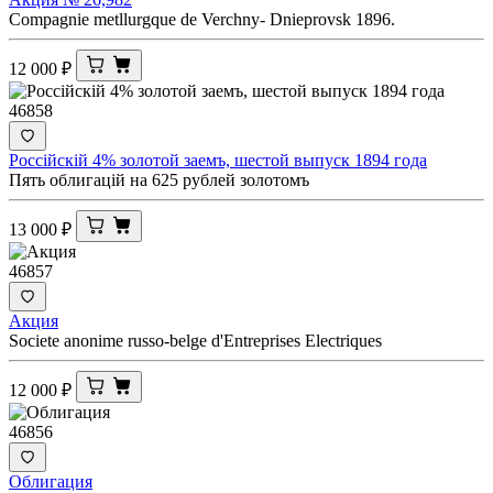
Compagnie metllurgque de Verchny- Dnieprovsk 1896.
12 000
₽
46858
Россiйскiй 4% золотой заемъ, шестой выпуск 1894 года
Пять облигацiй на 625 рублей золотомъ
13 000
₽
46857
Акция
Societe anonime russo-belge d'Entreprises Electriques
12 000
₽
46856
Облигация