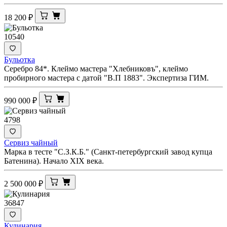
18 200
₽
10540
Бульотка
Серебро 84*. Клеймо мастера "Хлебниковъ", клеймо
пробирного мастера с датой "В.П 1883". Экспертиза ГИМ.
990 000
₽
4798
Сервиз чайный
Марка в тесте "С.З.К.Б." (Санкт-петербургский завод купца
Батенина). Начало XIX века.
2 500 000
₽
36847
Кулинария