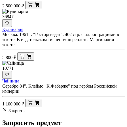
2 500 000
₽
36847
Кулинария
Москва. 1961 г. "Госторгиздат". 402 стр. с иллюстрациями в
тексте. В издательском тисненом переплете. Маргиналии в
тексте.
5 800
₽
10771
Чайница
Серебро 84". Клеймо "К.Фаберже" под гербом Российской
империи
1 100 000
₽
Закрыть
Запросить
предмет