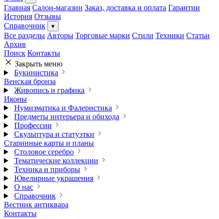
Главная
Салон-магазин
Заказ, доставка и оплата
Гарантии
История
Отзывы
Справочник
▾
Все разделы
Авторы
Торговые марки
Стили
Техники
Статьи
Архив
Поиск
Контакты
Закрыть меню
Букинистика
Венская бронза
Живопись и графика
Иконы
Нумизматика и Фалеристика
Предметы интерьера и обихода
Профессии
Скульптура и статуэтки
Старинные карты и планы
Столовое серебро
Тематические коллекции
Техника и приборы
Ювелирные украшения
О нас
Справочник
Вестник антиквара
Контакты