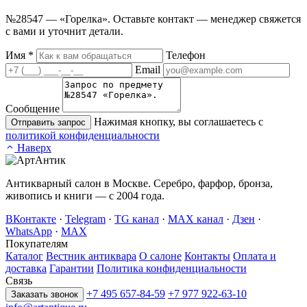
№28547 — «Горелка». Оставьте контакт — менеджер свяжется
с вами и уточнит детали.
Имя
*
Телефон
Email
Сообщение
Нажимая кнопку, вы соглашаетесь с
Отправить запрос
политикой конфиденциальности
Наверх
Антикварный салон в Москве. Серебро, фарфор, бронза,
живопись и книги — с 2004 года.
ВКонтакте
·
Telegram
·
TG канал
·
MAX канал
·
Дзен
·
WhatsApp
·
MAX
Покупателям
Каталог
Вестник антиквара
О салоне
Контакты
Оплата и
доставка
Гарантии
Политика конфиденциальности
Связь
+7 495 657-84-59
+7 977 922-63-10
Заказать звонок