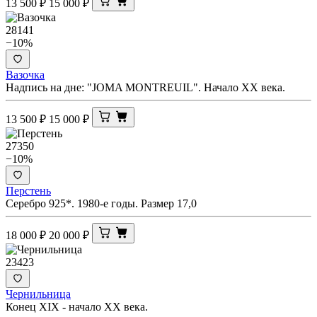
13 500
₽
15 000
₽
28141
−10%
Вазочка
Надпись на дне: "JOMA MONTREUIL". Начало ХХ века.
13 500
₽
15 000
₽
27350
−10%
Перстень
Серебро 925*. 1980-е годы. Размер 17,0
18 000
₽
20 000
₽
23423
Чернильница
Конец XIX - начало ХХ века.