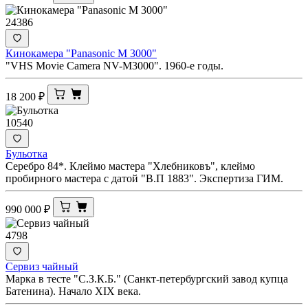
24386
Кинокамера "Panasonic M 3000"
"VHS Movie Camera NV-M3000". 1960-е годы.
18 200
₽
10540
Бульотка
Серебро 84*. Клеймо мастера "Хлебниковъ", клеймо
пробирного мастера с датой "В.П 1883". Экспертиза ГИМ.
990 000
₽
4798
Сервиз чайный
Марка в тесте "С.З.К.Б." (Санкт-петербургский завод купца
Батенина). Начало XIX века.