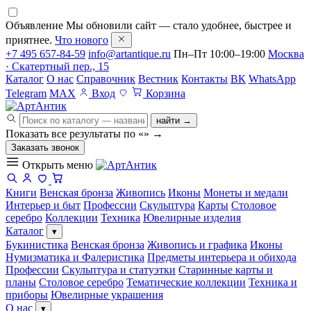
Объявление
Мы обновили сайт — стало удобнее, быстрее и
приятнее.
Что нового
+7 495 657-84-59
info@artantique.ru
Пн–Пт 10:00–19:00
Москва
· Скатертный пер., 15
Каталог
О нас
Справочник
Вестник
Контакты
ВК
WhatsApp
Telegram
MAX
Вход
Корзина
найти →
Показать все результаты по «
»
→
Заказать звонок
Открыть меню
Книги
Венская бронза
Живопись
Иконы
Монеты и медали
Интерьер и быт
Профессии
Скульптура
Карты
Столовое
серебро
Коллекции
Техника
Ювелирные изделия
Каталог
▾
Букинистика
Венская бронза
Живопись и графика
Иконы
Нумизматика и Фалеристика
Предметы интерьера и обихода
Профессии
Скульптура и статуэтки
Старинные карты и
планы
Столовое серебро
Тематические коллекции
Техника и
приборы
Ювелирные украшения
О нас
▾