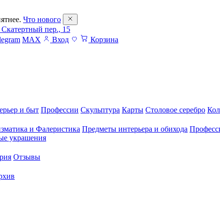
ятнее.
Что нового
 Скатертный пер., 15
legram
MAX
Вход
Корзина
ерьер и быт
Профессии
Скульптура
Карты
Столовое серебро
Кол
зматика и Фалеристика
Предметы интерьера и обихода
Професс
ые украшения
рия
Отзывы
рхив