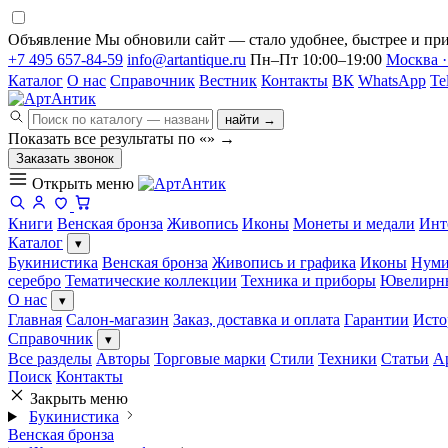
Объявление
Мы обновили сайт — стало удобнее, быстрее и при
+7 495 657-84-59
info@artantique.ru
Пн–Пт 10:00–19:00
Москва ·
Каталог
О нас
Справочник
Вестник
Контакты
ВК
WhatsApp
Te
найти →
Показать все результаты по «
»
→
Заказать звонок
Открыть меню
Книги
Венская бронза
Живопись
Иконы
Монеты и медали
Инт
Каталог
▾
Букинистика
Венская бронза
Живопись и графика
Иконы
Нуми
серебро
Тематические коллекции
Техника и приборы
Ювелирн
О нас
▾
Главная
Салон-магазин
Заказ, доставка и оплата
Гарантии
Исто
Справочник
▾
Все разделы
Авторы
Торговые марки
Стили
Техники
Статьи
А
Поиск
Контакты
Закрыть меню
Букинистика
Венская бронза