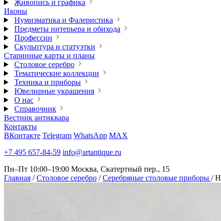
Живопись и графика
Иконы
Нумизматика и Фалеристика
Предметы интерьера и обихода
Профессии
Скульптура и статуэтки
Старинные карты и планы
Столовое серебро
Тематические коллекции
Техника и приборы
Ювелирные украшения
О нас
Справочник
Вестник антиквара
Контакты
ВКонтакте
Telegram
WhatsApp
MAX
+7 495 657-84-59
info@artantique.ru
Пн–Пт 10:00–19:00
Москва, Скатертный пер., 15
Главная
/
Столовое серебро
/
Серебряные столовые приборы
/
Н