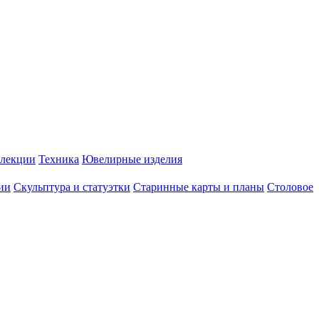
лекции
Техника
Ювелирные изделия
ии
Скульптура и статуэтки
Старинные карты и планы
Столовое